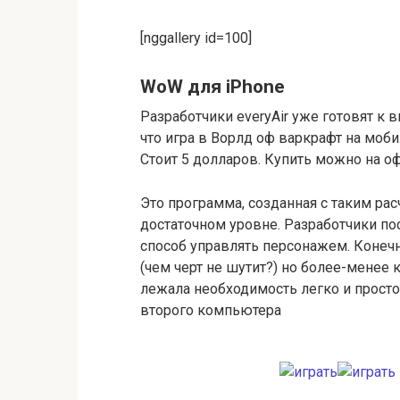
[nggallery id=100]
WoW для iPhone
Разработчики everyAir уже готовят к 
что игра в Ворлд оф варкрафт на моб
Стоит 5 долларов. Купить можно на офи
Это программа, созданная с таким ра
достаточном уровне. Разработчики по
способ управлять персонажем. Конечн
(чем черт не шутит?) но более-менее
лежала необходимость легко и просто
второго компьютера