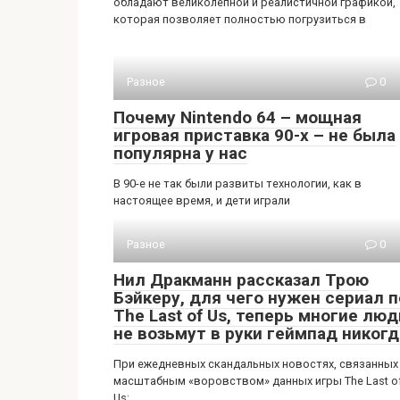
обладают великолепной и реалистичной графикой,
которая позволяет полностью погрузиться в
Разное
0
Почему Nintendo 64 – мощная
игровая приставка 90-х – не была
популярна у нас
В 90-е не так были развиты технологии, как в
настоящее время, и дети играли
Разное
0
Нил Дракманн рассказал Трою
Бэйкеру, для чего нужен сериал п
The Last of Us, теперь многие люд
не возьмут в руки геймпад никогд
При ежедневных скандальных новостях, связанных
масштабным «воровством» данных игры The Last o
Us: