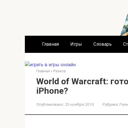
Перейти
к
контенту
Главная
Игры
Словарь
Ст
Главная
»
Разное
World of Warcraft: гот
iPhone?
Опубликовано:
25 ноября 2010
Рубрика:
Раз