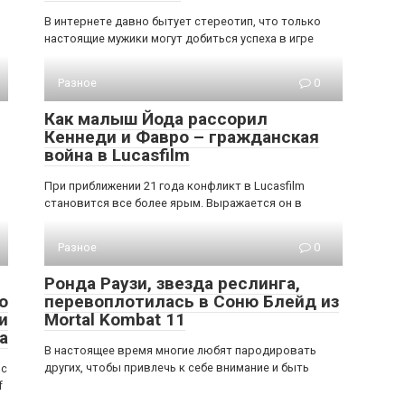
В интернете давно бытует стереотип, что только
настоящие мужики могут добиться успеха в игре
Разное
0
Как малыш Йода рассорил
Кеннеди и Фавро – гражданская
война в Lucasfilm
При приближении 21 года конфликт в Lucasfilm
становится все более ярым. Выражается он в
Разное
0
Ронда Раузи, звезда реслинга,
о
перевоплотилась в Соню Блейд из
и
Mortal Kombat 11
а
В настоящее время многие любят пародировать
других, чтобы привлечь к себе внимание и быть
 с
f