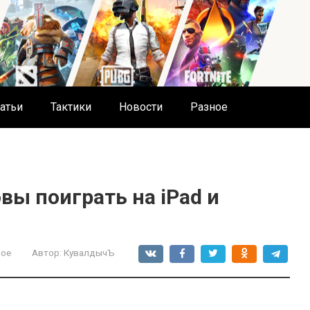
атьи
Тактики
Новости
Разное
овы поиграть на iPad и
ное
Автор:
КувалдычЪ