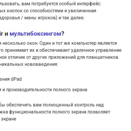
ьзовать, вам потребуется особый интерфейс:
ых кнопок со способностями и увеличенная
доровья / маны игроков) и так далее.
ir и
мультибоксингом
?
 несколько окон. Один и тот же компьютер является
сто принимает их и обеспечивает удаленное управление
ное отличие от других приложений для планшетников
 уникальных нововведения:
ения dPad
и производительности полного экрана
обы обеспечить вам полноценный контроль над
жка функциональности полного экрана позволяет
м экране