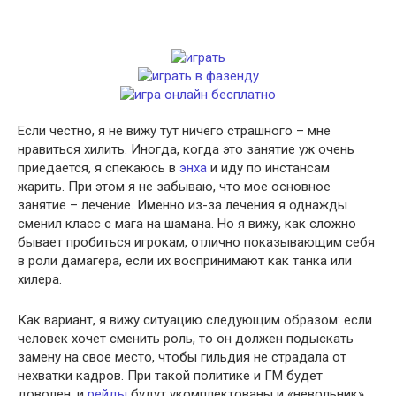
Если честно, я не вижу тут ничего страшного – мне
нравиться хилить. Иногда, когда это занятие уж очень
приедается, я спекаюсь в
энха
и иду по инстансам
жарить. При этом я не забываю, что мое основное
занятие – лечение. Именно из-за лечения я однажды
сменил класс с мага на шамана. Но я вижу, как сложно
бывает пробиться игрокам, отлично показывающим себя
в роли дамагера, если их воспринимают как танка или
хилера.
Как вариант, я вижу ситуацию следующим образом: если
человек хочет сменить роль, то он должен подыскать
замену на свое место, чтобы гильдия не страдала от
нехватки кадров. При такой политике и ГМ будет
доволен, и
рейды
будут укомплектованы и «невольник»