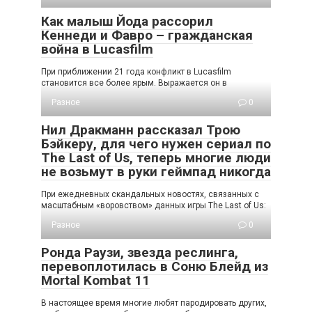
Как малыш Йода рассорил
Кеннеди и Фавро – гражданская
война в Lucasfilm
При приближении 21 года конфликт в Lucasfilm
становится все более ярым. Выражается он в
Разное
0
Нил Дракманн рассказал Трою
Бэйкеру, для чего нужен сериал по
The Last of Us, теперь многие люди
не возьмут в руки геймпад никогда
При ежедневных скандальных новостях, связанных с
масштабным «воровством» данных игры The Last of Us:
Разное
0
Ронда Раузи, звезда реслинга,
перевоплотилась в Соню Блейд из
Mortal Kombat 11
В настоящее время многие любят пародировать других,