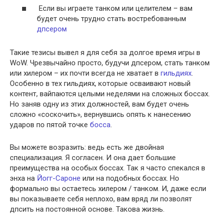
Если вы играете танком или целителем – вам
будет очень трудно стать востребованным
дпсером
Такие тезисы вывел я для себя за долгое время игры в
WoW. Чрезвычайно просто, будучи дпсером, стать танком
или хилером – их почти всегда не хватает в
гильдиях
.
Особенно в тех гильдиях, которые осваивают новый
контент, вайпаются целыми неделями на сложных боссах.
Но заняв одну из этих должностей, вам будет очень
сложно «соскочить», вернувшись опять к нанесению
ударов по пятой точке
босса
.
Вы можете возразить: ведь есть же двойная
специализация. Я согласен. И она дает большие
преимущества на особых боссах. Так я часто спекался в
энха на
Йогг-Сароне
или на подобных боссах. Но
формально вы остаетесь хилером / танком. И, даже если
вы показываете себя неплохо, вам вряд ли позволят
дпсить на постоянной основе. Такова жизнь.