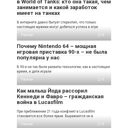
в World of Tanks: кто она такая, чем
занимается и какой заработок
имеет на танках
В интернете давно бытует стереотип, что только
настоящие мужики могут добиться успеха в игре
Разное
0
Почему Nintendo 64 – мощная
игровая приставка 90-х – не была
популярна у нас
В 90-е не так были развиты технологии, как в настоящее
время, и дети играли
Разное
0
Как малыш Йода рассорил
Кеннеди и Фавро – гражданская
война в Lucasfilm
При приближении 21 года конфликт в Lucasfilm
становится все более ярым. Выражается он в
Разное
0