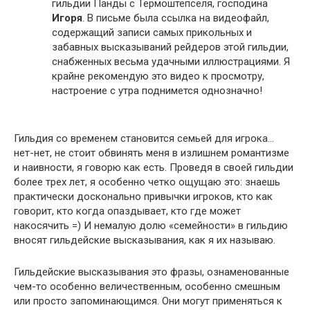
гильдии Панды с Термоштепселя, господина
Игоря
. В письме была ссылка на видеофайл,
содержащий записи самых прикольных и
забавных высказываний рейдеров этой гильдии,
снабженных весьма удачными иллюстрациями. Я
крайне рекомендую это видео к просмотру,
настроение с утра поднимется однозначно!
Гильдия со временем становится семьей для игрока…
нет-нет, не стоит обвинять меня в излишнем романтизме
и наивности, я говорю как есть. Проведя в своей гильдии
более трех лет, я особенно четко ощущаю это: знаешь
практически досконально привычки игроков, кто как
говорит, кто когда опаздывает, кто где может
накосячить =) И немалую долю «семейности» в гильдию
вносят гильдейские высказывания, как я их называю.
Гильдейские высказывания это фразы, ознаменованные
чем-то особенно величественным, особенно смешным
или просто запоминающимся. Они могут применяться к