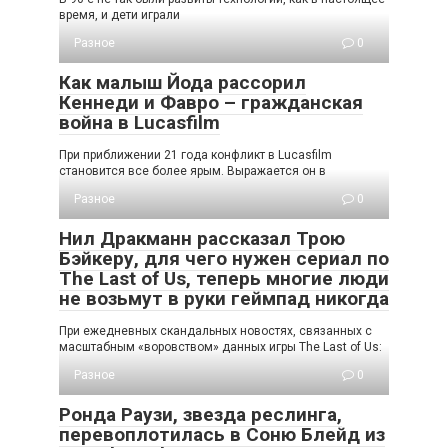
время, и дети играли
Разное
0
Как малыш Йода рассорил
Кеннеди и Фавро – гражданская
война в Lucasfilm
При приближении 21 года конфликт в Lucasfilm
становится все более ярым. Выражается он в
Разное
0
Нил Дракманн рассказал Трою
Бэйкеру, для чего нужен сериал по
The Last of Us, теперь многие люди
не возьмут в руки геймпад никогда
При ежедневных скандальных новостях, связанных с
масштабным «воровством» данных игры The Last of Us:
Разное
0
Ронда Раузи, звезда реслинга,
перевоплотилась в Соню Блейд из