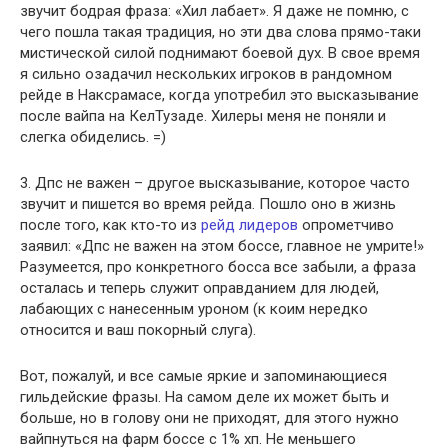
звучит бодрая фраза: «Хил лабает». Я даже не помню, с
чего пошла такая традиция, но эти два слова прямо-таки
мистической силой поднимают боевой дух. В свое время
я сильно озадачил нескольких игроков в рандомном
рейде в Наксрамасе, когда употребил это высказывание
после вайпа на КелТузаде. Хилеры меня не поняли и
слегка обиделись. =)
3. Дпс не важен – другое высказывание, которое часто
звучит и пишется во время рейда. Пошло оно в жизнь
после того, как кто-то из
рейд лидеров
опрометчиво
заявил: «Дпс не важен на этом боссе, главное не умрите!»
Разумеется, про конкретного босса все забыли, а фраза
осталась и теперь служит оправданием для людей,
лабающих с нанесенным уроном (к коим нередко
относится и ваш покорный слуга).
Вот, пожалуй, и все самые яркие и запоминающиеся
гильдейские фразы. На самом деле их может быть и
больше, но в голову они не приходят, для этого нужно
вайпнуться на фарм боссе с 1% хп. Не меньшего