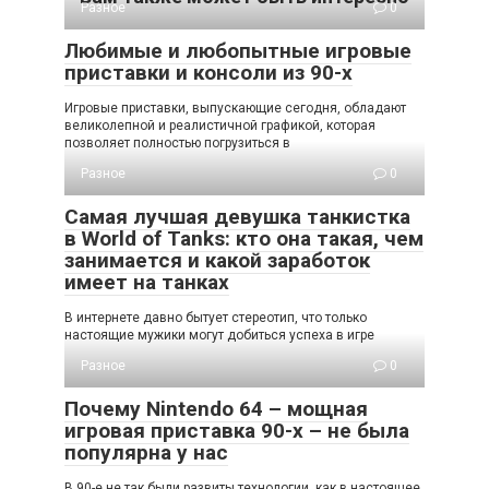
Разное
0
Любимые и любопытные игровые
приставки и консоли из 90-х
Игровые приставки, выпускающие сегодня, обладают
великолепной и реалистичной графикой, которая
позволяет полностью погрузиться в
Разное
0
Самая лучшая девушка танкистка
в World of Tanks: кто она такая, чем
занимается и какой заработок
имеет на танках
В интернете давно бытует стереотип, что только
настоящие мужики могут добиться успеха в игре
Разное
0
Почему Nintendo 64 – мощная
игровая приставка 90-х – не была
популярна у нас
В 90-е не так были развиты технологии, как в настоящее