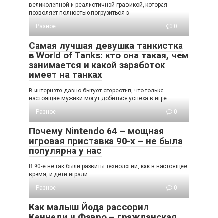
великолепной и реалистичной графикой, которая
позволяет полностью погрузиться в
Разное
0
Самая лучшая девушка танкистка
в World of Tanks: кто она такая, чем
занимается и какой заработок
имеет на танках
В интернете давно бытует стереотип, что только
настоящие мужики могут добиться успеха в игре
Разное
0
Почему Nintendo 64 – мощная
игровая приставка 90-х – не была
популярна у нас
В 90-е не так были развиты технологии, как в настоящее
время, и дети играли
Разное
0
Как малыш Йода рассорил
Кеннеди и Фавро – гражданская