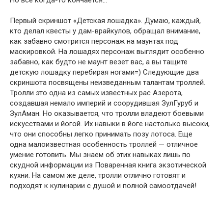
Но все когда-то кончается…
Первый скриншот «Детская лошадка». Думаю, каждый,
кто делал квесты у дам-врайкулов, обращал внимание,
как забавно смотрится персонаж на маунтах под
маскировкой. На лошадях персонаж выглядит особенно
забавно, как будто не маунт везет вас, а вы тащите
детскую лошадку перебирая ногами=) Следующие два
скриншота посвящены неизведанным талантам троллей.
Тролли это одна из самых известных рас Азерота,
создавшая немало империй и соорудившая ЗулГуруб и
ЗулАман. Но оказывается, что тролли владеют боевыми
искусствами и йогой. Их навыки в йоге настолько высоки,
что они способны легко принимать позу лотоса. Еще
одна малоизвестная особенность троллей — отличное
умение готовить. Мы знаем об этих навыках лишь по
скудной информации из Поваренная книга экзотической
кухни. На самом же деле, тролли отлично готовят и
подходят к кулинарии с душой и полной самоотдачей!