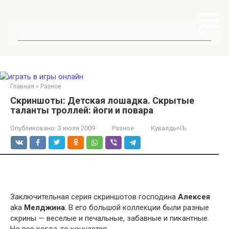
Перейти
к
контенту
Поиск:
Главная
»
Разное
Скриншоты: Детская лошадка. Скрытые
таланты троллей: йоги и повара
Опубликовано:
3 июля 2009
Разное
КувалдычЪ
Заключительная серия скриншотов господина
Алексея
aka
Мелджина
. В его большой коллекции были разные
скрины — веселые и печальные, забавные и пикантные.