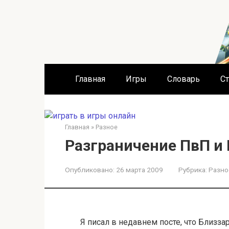
Перейти
к
контенту
Главная
Игры
Словарь
Ст
Главная
»
Разное
Разграничение ПвП и
Опубликовано:
26 марта 2009
Рубрика:
Разно
Я писал в недавнем посте, что Близз