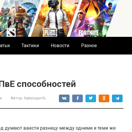
атьи
Тактики
Новости
Разное
 ПвЕ способностей
е
Автор:
КувалдычЪ
ард думают ввести разницу между одними и теми же