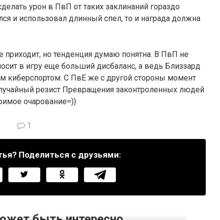
сделать урон в ПвП от таких заклинаний гораздо
лся и использовал длинный спел, то и награда должна
е приходит, но тенденция думаю понятна. В ПвП не
носит в игру еще больший дисбаланс, а ведь Близзард
м киберспортом. С ПвЕ же с другой стороны момент
 случайный резист Превращения законтроленных людей
оримое очарование=))
1
тья? Поделиться с друзьями:
ожет быть интересно