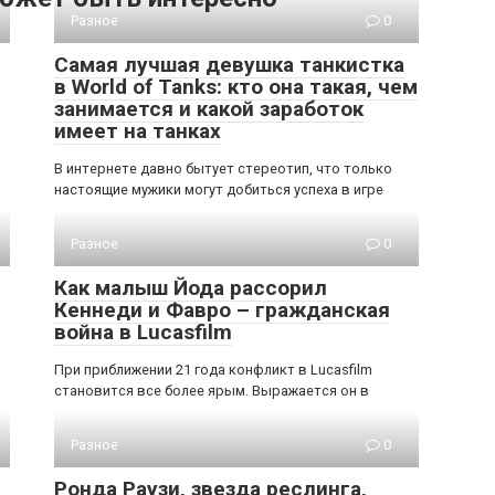
Разное
0
Самая лучшая девушка танкистка
в World of Tanks: кто она такая, чем
занимается и какой заработок
имеет на танках
В интернете давно бытует стереотип, что только
настоящие мужики могут добиться успеха в игре
Разное
0
Как малыш Йода рассорил
Кеннеди и Фавро – гражданская
война в Lucasfilm
При приближении 21 года конфликт в Lucasfilm
становится все более ярым. Выражается он в
Разное
0
Ронда Раузи, звезда реслинга,