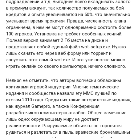
подразделений и т.д. Выгоднее всего вкладывать золото
в премиум аккаунт, так количество получаемых за бой
кредитов и опыта увеличивается на 50%, что значительно
уменьшает время прокачки. Правда, численность клана
ограничена, в нем не могут одновременно состоять более
100 игроков. Установка не требует особенных усилий.
Полная версия занимает 2 Гб места на диске и
представляет собой единый файл wot-setup.exe. Нужно
лишь скачать его через веб форму или торрент и
запустить этот самый wot.exe. И вот уже вполне можно
играть онлайн со своего компьютера, ничего сложного.
Нельзя не отметить, что авторы всячески обласканы
критиками игровой индустрии. Многие тематические
издания и сообщества назвали эту ММО лучшей по
итогам 2010 года. Среди них такие авторитетные издания,
как журнал Gamepro, а также Конференция
разработчиков компьютерных забав. Общее замечание
лишь одно: окружающему миру не достает
реалистичности. Разрушаемые объекты не торопятся
рушиться и разлетаться в пыль, вражеские бронемашины