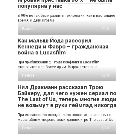
популярна у нас
В 90-е не так были развиты технологии, как в настоящее
время, и дети играли
Разное
0
Как малыш Йода рассорил
Кеннеди и Фавро – гражданская
война в Lucasfilm
При приближении 21 года конфликт в Lucasfilm
становится все более ярым. Выражается он в
Разное
0
Нил Дракманн рассказал Трою
Бэйкеру, для чего нужен сериал по
The Last of Us, теперь многие люди
не возьмут в руки геймпад никогда
При ежедневных скандальных новостях, связанных с
масштабным «воровством» данных игры The Last of Us:
Разное
0