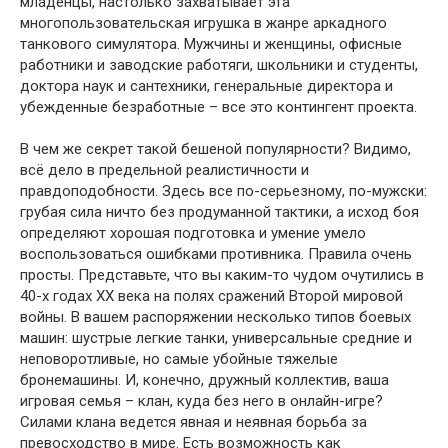
младенцы, настолько захватывает эта
многопользовательская игрушка в жанре аркадного
танкового симулятора. Мужчины и женщины, офисные
работники и заводские работяги, школьники и студенты,
доктора наук и сантехники, генеральные директора и
убежденные безработные – все это контингент проекта.
В чем же секрет такой бешеной популярности? Видимо,
всё дело в предельной реалистичности и
правдоподобности. Здесь все по-серьезному, по-мужски:
грубая сила ничто без продуманной тактики, а исход боя
определяют хорошая подготовка и умение умело
воспользоваться ошибками противника. Правила очень
просты. Представьте, что вы каким-то чудом очутились в
40-х годах XX века на полях сражений Второй мировой
войны. В вашем распоряжении несколько типов боевых
машин: шустрые легкие танки, универсальные средние и
неповоротливые, но самые убойные тяжелые
бронемашины. И, конечно, дружный коллектив, ваша
игровая семья – клан, куда без него в онлайн-игре?
Силами клана ведется явная и неявная борьба за
превосходство в мире. Есть возможность как