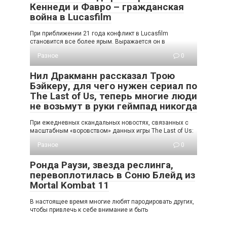
Кеннеди и Фавро – гражданская
война в Lucasfilm
При приближении 21 года конфликт в Lucasfilm
становится все более ярым. Выражается он в
Разное
0
Нил Дракманн рассказал Трою
Бэйкеру, для чего нужен сериал по
The Last of Us, теперь многие люди
не возьмут в руки геймпад никогда
При ежедневных скандальных новостях, связанных с
масштабным «воровством» данных игры The Last of Us:
Разное
0
Ронда Раузи, звезда реслинга,
перевоплотилась в Соню Блейд из
Mortal Kombat 11
В настоящее время многие любят пародировать других,
чтобы привлечь к себе внимание и быть