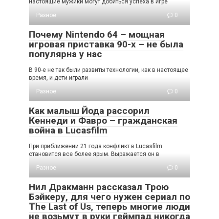
настоящие мужики могут добиться успеха в игре
Разное
0
Почему Nintendo 64 – мощная
игровая приставка 90-х – не была
популярна у нас
В 90-е не так были развиты технологии, как в настоящее
время, и дети играли
Разное
0
Как малыш Йода рассорил
Кеннеди и Фавро – гражданская
война в Lucasfilm
При приближении 21 года конфликт в Lucasfilm
становится все более ярым. Выражается он в
Разное
0
Нил Дракманн рассказал Трою
Бэйкеру, для чего нужен сериал по
The Last of Us, теперь многие люди
не возьмут в руки геймпад никогда