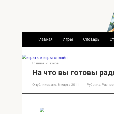
Перейти
к
контенту
Главная
Игры
Словарь
Ст
Главная
»
Разное
На что вы готовы рад
Опубликовано:
8 марта 2011
Рубрика:
Разное