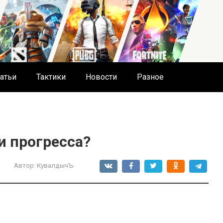
атьи
Тактики
Новости
Разное
и прогресса?
Автор:
КувалдычЪ