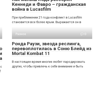
Кеннеди и Фавро – гражданская
война в Lucasfilm
При приближении 21 года конфликт в Lucasfilm
становится все более ярым. Выражается он в
Разное
0
Ронда Раузи, звезда реслинга,
о
перевоплотилась в Соню Блейд из
и
Mortal Kombat 11
а
В настоящее время многие любят пародировать
других, чтобы привлечь к себе внимание и быть
 с
f