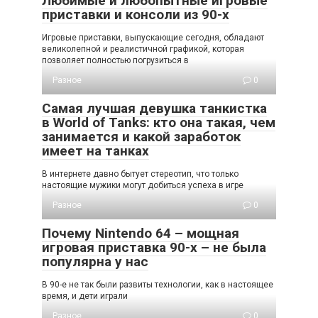
Любимые и любопытные игровые
приставки и консоли из 90-х
Игровые приставки, выпускающие сегодня, обладают
великолепной и реалистичной графикой, которая
позволяет полностью погрузиться в
Разное
0
Самая лучшая девушка танкистка
в World of Tanks: кто она такая, чем
занимается и какой заработок
имеет на танках
В интернете давно бытует стереотип, что только
настоящие мужики могут добиться успеха в игре
Разное
0
Почему Nintendo 64 – мощная
игровая приставка 90-х – не была
популярна у нас
В 90-е не так были развиты технологии, как в настоящее
время, и дети играли
Разное
0