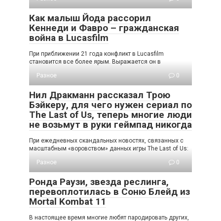
Как малыш Йода рассорил
Кеннеди и Фавро – гражданская
война в Lucasfilm
При приближении 21 года конфликт в Lucasfilm
становится все более ярым. Выражается он в
Разное
0
Нил Дракманн рассказал Трою
Бэйкеру, для чего нужен сериал по
The Last of Us, теперь многие люди
не возьмут в руки геймпад никогда
При ежедневных скандальных новостях, связанных с
масштабным «воровством» данных игры The Last of Us:
Разное
0
Ронда Раузи, звезда реслинга,
перевоплотилась в Соню Блейд из
Mortal Kombat 11
В настоящее время многие любят пародировать других,