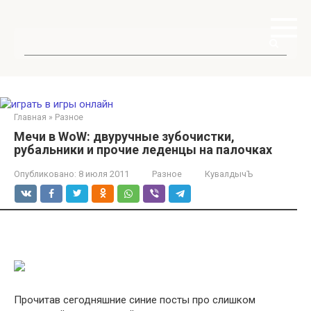
Перейти
к
контенту
Поиск:
Главная
»
Разное
Мечи в WoW: двуручные зубочистки,
рубальники и прочие леденцы на палочках
Опубликовано:
8 июля 2011
Разное
КувалдычЪ
Прочитав сегодняшние синие посты про слишком