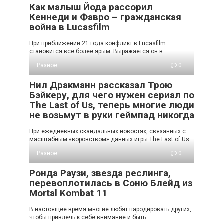
Как малыш Йода рассорил
Кеннеди и Фавро – гражданская
война в Lucasfilm
При приближении 21 года конфликт в Lucasfilm
становится все более ярым. Выражается он в
Разное
0
Нил Дракманн рассказал Трою
Бэйкеру, для чего нужен сериал по
The Last of Us, теперь многие люди
не возьмут в руки геймпад никогда
При ежедневных скандальных новостях, связанных с
масштабным «воровством» данных игры The Last of Us:
Разное
0
Ронда Раузи, звезда реслинга,
перевоплотилась в Соню Блейд из
Mortal Kombat 11
В настоящее время многие любят пародировать других,
чтобы привлечь к себе внимание и быть