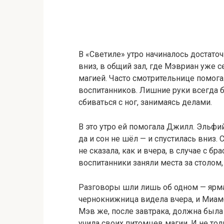
В «Светиле» утро начиналось достато
вниз, в общий зал, где Мэвриан уже с
магией. Часто смотрительнице помога
воспитанников. Лишние руки всегда б
сбиваться с ног, занимаясь делами.
В это утро ей помогала Джилл. Эльфий
да и сон не шёл — и спустилась вниз.
не сказала, как и вчера, в случае с б
воспитанники заняли места за столом
Разговоры шли лишь об одном — ярма
чернокнижница видела вчера, и Миамб
Мэв же, после завтрака, должна была 
учила своих питомцев магии. И не тол