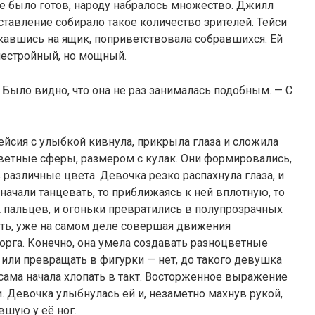
всё было готов, народу набралось множество. Джилл
ставление собирало такое количество зрителей. Тейси
кавшись на ящик, поприветствовала собравшихся. Ей
нестройный, но мощный.
 Было видно, что она не раз занималась подобным. — С
ейсия с улыбкой кивнула, прикрыла глаза и сложила
ветные сферы, размером с кулак. Они формировались,
различные цвета. Девочка резко распахнула глаза, и
 начали танцевать, то приближаясь к ней вплотную, то
 пальцев, и огоньки превратились в полупрозрачных
ть, уже на самом деле совершая движения
рга. Конечно, она умела создавать разноцветные
 или превращать в фигурки — нет, до такого девушка
 сама начала хлопать в такт. Восторженное выражение
и. Девочка улыбнулась ей и, незаметно махнув рукой,
вшую у её ног.