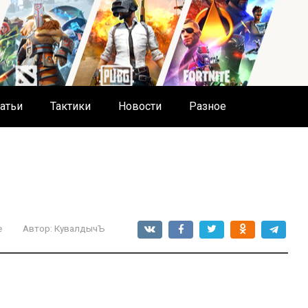
атьи
Тактики
Новости
Разное
е
Автор:
КувалдычЪ