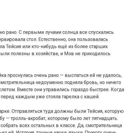
чно рано. С первыми лучами солнца все спускались
ервировала стол. Естественно, она пользовалась
ла Тейсия или кто-нибудь ещё из более старших
ыли полезны в хозяйстве, и Мэв не приходилось
ка проснулась очень рано — выспаться ей не удалось,
 Смотрительница недоуменно подняла бровь, но ничего
раслетом. Вместе они управились гораздо быстрее. Когда
, перед каждым уже стояла тарелка с кашей.
рке. Отправляться туда должны были Тейсия, которую
у — тролль-акробат, которому было лет пятнадцать.
собрать всех остальных в классе. Да, смотрительница
ько ей. История, точные науки, языки. Приюту очень