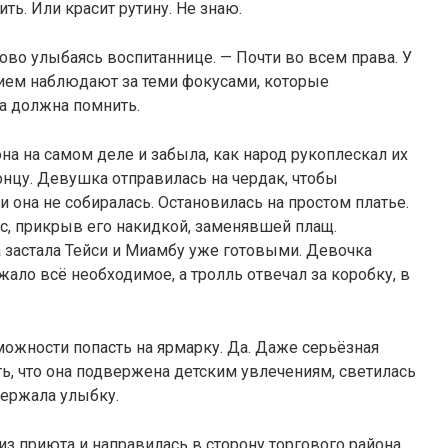
ть. Или красит рутину. Не знаю.
ово улыбаясь воспитаннице. — Почти во всем права. У
твием наблюдают за теми фокусами, которые
а должна помнить.
на на самом деле и забыла, как народ рукоплескал их
онцу. Девушка отправилась на чердак, чтобы
и она не собиралась. Остановилась на простом платье.
яс, прикрыв его накидкой, заменявшей плащ.
 застала Тейси и Миамбу уже готовыми. Девочка
жало всё необходимое, а тролль отвечал за коробку, в
можности попасть на ярмарку. Да. Даже серьёзная
ть, что она подвержена детским увлечениям, светилась
держала улыбку.
 приюта и направилась в сторону торгового района,