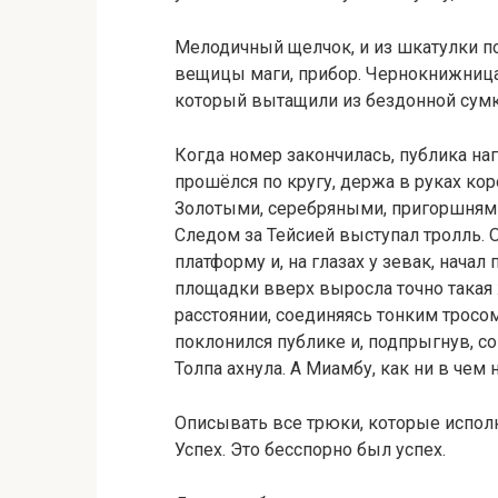
Мелодичный щелчок, и из шкатулки по
вещицы маги, прибор. Чернокнижница 
который вытащили из бездонной сумк
Когда номер закончилась, публика н
прошёлся по кругу, держа в руках ко
Золотыми, серебряными, пригоршнями
Следом за Тейсией выступал тролль. 
платформу и, на глазах у зевак, нача
площадки вверх выросла точно такая
расстоянии, соединяясь тонким тросо
поклонился публике и, подпрыгнув, с
Толпа ахнула. А Миамбу, как ни в чем
Описывать все трюки, которые исполн
Успех. Это бесспорно был успех.