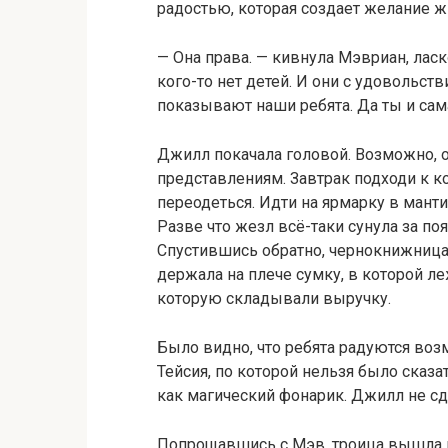
радостью, которая создает желание жи
— Она права. — кивнула Мэвриан, ласк
кого-то нет детей. И они с удовольс
показывают наши ребята. Да ты и сам
Джилл покачала головой. Возможно, о
представлениям. Завтрак подходи к к
переодеться. Идти на ярмарку в манти
Разве что жезл всё-таки сунула за по
Спустившись обратно, чернокнижница
держала на плече сумку, в которой ле
которую складывали выручку.
Было видно, что ребята радуются воз
Тейсия, по которой нельзя было сказа
как магический фонарик. Джилл не с
Попрощавшись с Мэв, троица вышла из