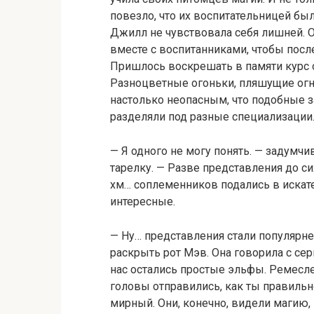
повезло, что их воспитательницей бы
Джилл не чувствовала себя лишней. О
вместе с воспитанниками, чтобы после
Пришлось воскрешать в памяти курс о
Разноцветные огоньки, пляшущие огн
настолько неопасным, что подобные з
разделяли под разные специализации.
— Я одного не могу понять. — задумчи
тарелку. — Разве представления до 
хм… соплеменников подались в искат
интересные.
— Ну… представления стали популярне
раскрыть рот Мэв. Она говорила с сер
нас остались простые эльфы. Ремесле
головы отправились, как ты правильн
мирный. Они, конечно, видели магию,