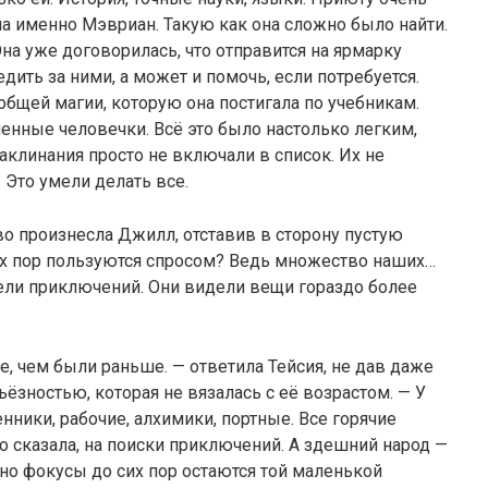
ла именно Мэвриан. Такую как она сложно было найти.
на уже договорилась, что отправится на ярмарку
дить за ними, а может и помочь, если потребуется.
бщей магии, которую она постигала по учебникам.
енные человечки. Всё это было настолько легким,
аклинания просто не включали в список. Их не
 Это умели делать все.
во произнесла Джилл, отставив в сторону пустую
сих пор пользуются спросом? Ведь множество наших…
ели приключений. Они видели вещи гораздо более
е, чем были раньше. — ответила Тейсия, не дав даже
ьёзностью, которая не вязалась с её возрастом. — У
нники, рабочие, алхимики, портные. Все горячие
о сказала, на поиски приключений. А здешний народ —
 но фокусы до сих пор остаются той маленькой