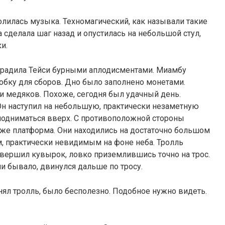
лилась музыка. Техномагический, как называли такие
сделала шаг назад и опустилась на небольшой стул,
и.
аградила Тейси бурными аплодисментами. Миамбу
робку для сборов. Дно было заполнено монетами.
 медяков. Похоже, сегодня был удачный день.
Он наступил на небольшую, практически незаметную
л подниматься вверх. С противоположной стороны
 же платформа. Они находились на достаточно большом
м, практически невидимым на фоне неба. Тролль
овершил кувырок, ловко приземлившись точно на трос.
 ни бывало, двинулся дальше по тросу.
ял тролль, было бесполезно. Подобное нужно видеть.