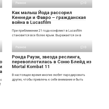
Разное
0
Как малыш Йода рассорил
Кеннеди и Фавро – гражданская
война в Lucasfilm
При приближении 21 года конфликт в Lucasfilm
становится все более ярым. Выражается он в
Разное
0
Ронда Раузи, звезда реслинга,
о
перевоплотилась в Соню Блейд из
и
Mortal Kombat 11
а
В настоящее время многие любят пародировать
других, чтобы привлечь к себе внимание и быть
 с
f