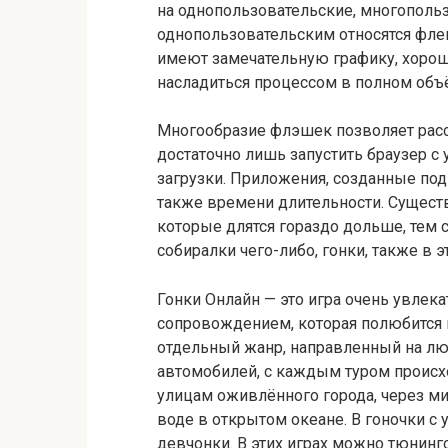
на однопользовательские, многополь
однопользовательским относятся фле
имеют замечательную графику, хоро
насладиться процессом в полном объ
Многообразие флэшек позволяет рассла
достаточно лишь запустить браузер 
загрузки. Приложения, созданные под
также времени длительности. Существ
которые длятся гораздо дольше, тем
собиралки чего-либо, гонки, также в э
Гонки Онлайн — это игра очень увлека
сопровождением, которая полюбится н
отдельный жанр, направленный на лю
автомобилей, с каждым туром происхо
улицам оживлённого города, через ми
воде в открытом океане. В гоночки с
девчонки. В этих играх можно тюнинг