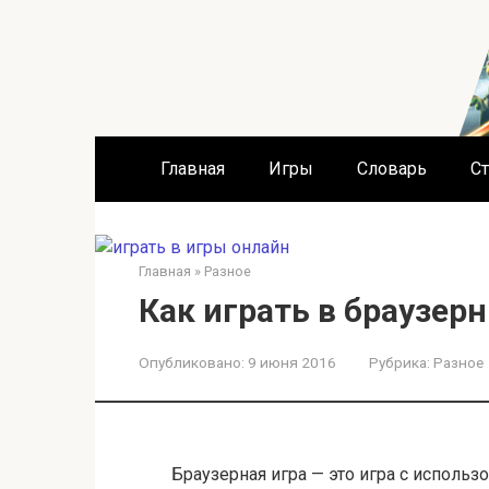
Перейти
к
контенту
Главная
Игры
Словарь
Ст
Главная
»
Разное
Как играть в браузер
Опубликовано:
9 июня 2016
Рубрика:
Разное
Браузерная игра — это игра с исполь