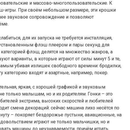
зовательские и массово-многопользовательские. К
ш-игры. При своём небольшом размере, эти крошки
шее звуковое сопровождение и позволяют
ёме.
биться, для их запуска не требуется инсталляция,
с установленным флэш плеером и пары секунд для
 категорией флэш, делятся на множество жанров, а
уют варианты, в которые играют от силы минут 5 и те,
 самым убивая излишек свободного времени: бродилки,
ту категорию входят и азартные, например, покер.
тельная, яркая, с хорошей графикой и звуковым
е только малышам, но и их родителям. Гонки – это
бителей экстрима, высоких скоростей и любителей
дит смена декораций: сейчас машина лихо несётся по
нуту – покоряет бездорожье пустыни, авиационные, на
 удовольствием играют не только мальчишки, но и
овать машины до неузнаваемости, причём играть