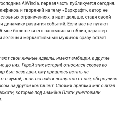
осподина AlWind’a, первая часть публикуется сегодня.
анфиков и творений на тему «Варкрафт», автор не
словных ограничениях, а идет дальше, ставя своей
 динамику развития событий. Если вас не пугают
 А мне больше всего запомнился гоблин, характер
ий зеленый меркантильный мужичок сразу встает
гают свои личные идеалы, имеют амбиции, а другие
но до них. Герой этих историй относился скорее ко
мир был разрушен, ему пришлось встать на
 с чумой, попытка найти лекарство от неё, обернулись
осом на другой континент. Своими врагами маг считал
 нежити, которые под знамёна Плети уничтожали
.