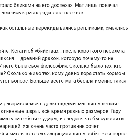
рало бликами на его доспехах. Маг лишь покачал
правились к распорядителю полётов.
я как остальные перекидывались репликами, смеялись
ейте. Кстати об убийствах… после короткого перелёта
никсия — древний дракон, которую почему-то не
У него была своя философия. Сколько было тех, кто
ле? Сколько живо тех, кому давно пора стать кормом
этот вопрос. Больше всего мага бесила именно такая
м расправлялась с драконидами, маг лишь лениво
й огненные шары, всё время разных размеров. Гару
мать на себя все удары, и следить, чтобы супостаты
оварищей. Уж очень часто противник хочет
 и магов, которых защищали лишь робы. Бесспорно,