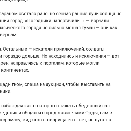
араном светало рано, но сейчас ранние лучи солнца не
вший город. «Погодники напортачили…» — ворчали
агического города не сильно мешал туман — они как
авернам.
и. Остальные — искатели приключений, солдаты,
и гораздо дольше. Но находились и исключения — вот
ен, направляясь к порталам, которые могли
 континентах.
ди гном, спеша на аукцион, чтобы выставить на
ники.
 наблюдая как со второго этажа в обеденный зал
аведения и общался с представителями Орды, сам в
срамасу, вид этого товарища его… нет, не пугал, а