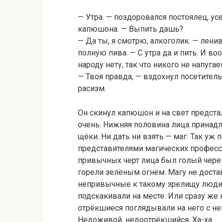
— Утра. — поздоровался постоялец, ус
капюшона. — Выпить дашь?
— Да ты, я смотрю, алкоголик. — лени
полную пива. — С утра да и пить. И в
народу нету, так что никого не напуга
— Твоя правда, — вздохнул посетитель
расизм.
Он скинул капюшон и на свет предстал
очень. Нижняя половина лица принадл
щёки. Ни дать ни взять — маг. Так уж 
представителями магических професси
привычных черт лица был голый череп
горели зелёным огнём. Магу не достав
непривычные к такому зрелищу люди 
подскакивали на месте. Или сразу же 
отрёкшиеся поглядывали на него с не
Недоживой, недоотрёкшийся. Ха-ха.