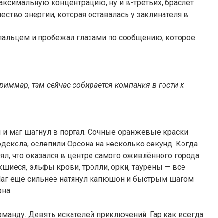
ксимальную концентрацию, ну и в-третьих, браслет
ство энергии, которая оставалась у заклинателя в
пальцем и пробежал глазами по сообщению, которое
гриммар, там сейчас собирается компания в гости к
 и маг шагнул в портал. Сочные оранжевые краски
дскола, ослепили Орсона на несколько секунд. Когда
нял, что оказался в центре самого оживлённого города
кшиеся, эльфы крови, тролли, орки, таурены — все
 Маг ещё сильнее натянул капюшон и быстрым шагом
на.
оманду. Девять искателей приключений. Гар как всегда