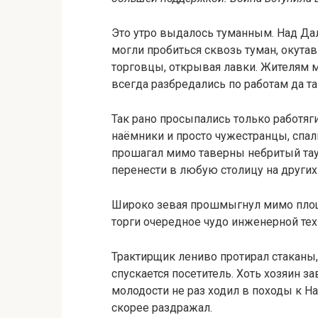
Это утро выдалось туманным. Над Дал
могли пробиться сквозь туман, окута
торговцы, открывая лавки. Жителям м
всегда разбредались по работам да т
Так рано просыпались только работяг
наёмники и просто чужестранцы, спал
прошагал мимо таверны небритый таур
перенести в любую столицу на других
Широко зевая прошмыгнул мимо площа
торги очередное чудо инженерной тех
Трактирщик лениво протирал стаканы,
спускается посетитель. Хоть хозяин з
молодости не раз ходил в походы к Нак
скорее раздражал.