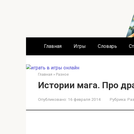
Перейти
к
контенту
Главная
Игры
Словарь
Ст
Главная
»
Разное
Истории мага. Про др
Опубликовано:
16 февраля 2014
Рубрика:
Ра