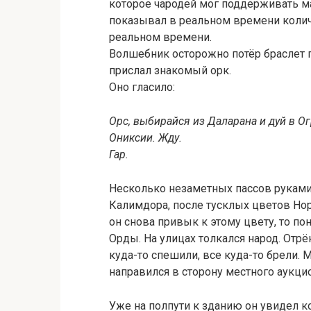
которое чародей мог поддерживать ма
показывал в реальном времени количе
реальном времени.
Волшебник осторожно потёр браслет 
прислал знакомый орк.
Оно гласило:
Орс, выбирайся из Даларана и дуй в О
Ониксии. Жду.
Гар.
Несколько незаметных пассов руками
Калимдора, после тусклых цветов Нор
он снова привык к этому цвету, то по
Орды. На улицах толкался народ. Отрё
куда-то спешили, все куда-то брели.
направился в сторону местного аукцио
Уже на полпути к зданию он увидел к