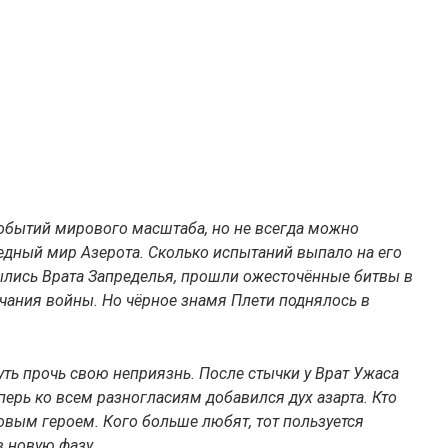
событий мирового масштаба, но не всегда можно
Бедный мир Азерота. Сколько испытаний выпало на его
рылись Врата Запределья, прошли ожесточённые битвы в
чания войны. Но чёрное знамя Плети поднялось в
уть прочь свою неприязнь. После стычки у Врат Ужаса
перь ко всем разногласиям добавился дух азарта. Кто
овым героем. Кого больше любят, тот пользуется
 новую фазу.