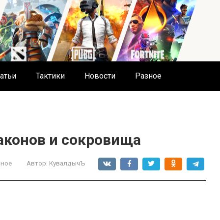
атьи
Тактики
Новости
Разное
аконов и сокровища
зное
Автор:
КувалдычЪ