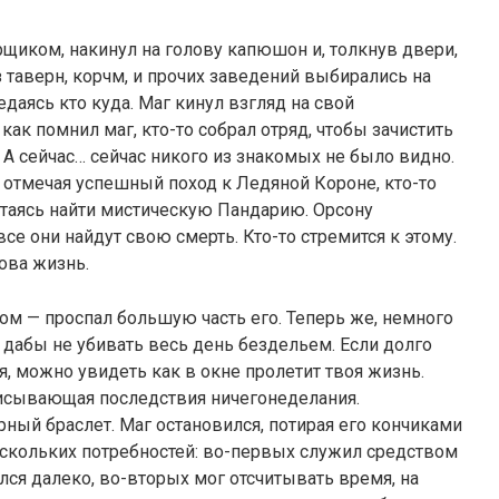
рщиком, накинул на голову капюшон и, толкнув двери,
з таверн, корчм, и прочих заведений выбирались на
едаясь кто куда. Маг кинул взгляд на свой
как помнил маг, кто-то собрал отряд, чтобы зачистить
 А сейчас… сейчас никого из знакомых не было видно.
ь, отмечая успешный поход к Ледяной Короне, кто-то
таясь найти мистическую Пандарию. Орсону
се они найдут свою смерть. Кто-то стремится к этому.
кова жизнь.
ром — проспал большую часть его. Теперь же, немного
 дабы не убивать весь день бездельем. Если долго
я, можно увидеть как в окне пролетит твоя жизнь.
писывающая последствия ничегонеделания.
рный браслет. Маг остановился, потирая его кончиками
ескольких потребностей: во-первых служил средством
лся далеко, во-вторых мог отсчитывать время, на