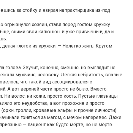
евшись за стойку и взирая на трактирщика из-под
во огрызнулся хозяин, ставя перед гостем кружку
ообще, сними свой капюшон. Я уже привычный, да и
ешь.
, делая глоток из кружки. — Нелегко жить. Кругом
а голова. Звучит, конечно, смешно, но выглядит не
ежала мужчине, человеку. Лёгкая небритость, впалые
повелось, что такой вид ассоциировался с
й. А вот верхней части просто не было. Вместо
. Ни волос, ни кожи, просто кость. Пустые глазницы
ляло это неудобства, а вот прохожие и просто
(орки, тролли, кровавые эльфы и прочие личности)
начинали гоняться за магом, с мечом наперевес. Даже
приязнью — пациент как будто мёртв, но не мёртв.