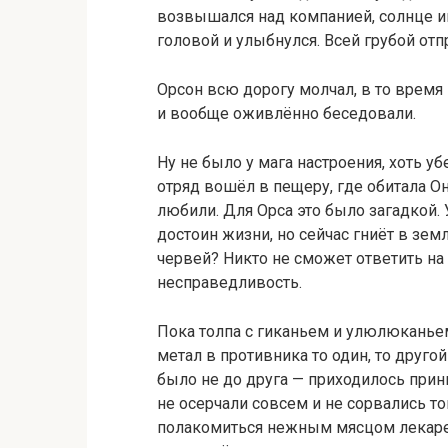
возвышался над компанией, солнце иг
головой и улыбнулся. Всей грубой от
Орсон всю дорогу молчал, в то врем
и вообще оживлённо беседовали.
Ну не было у мага настроения, хоть уб
отряд вошёл в пещеру, где обитала О
любили. Для Орса это было загадкой. 
достоин жизни, но сейчас гниёт в зем
червей? Никто не сможет ответить на 
несправедливость.
Пока толпа с гиканьем и улюлюканье
метал в противника то один, то друго
было не до друга — приходилось прини
не осерчали совсем и не сорвались т
полакомиться нежным мясцом лекарей