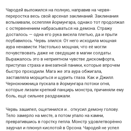
Чародей выложился на полную, направив на червя-
переростка весь свой арсенал заклинаний. Заклинания
вспыхивали, ослепляя йормунгара, однако тот продолжал
с остервенением набрасываться на демона. Стражу
досталось — одна его рука висела плетью, да и прыти
поубавилось. Червь злился. От него исходила мощная
аура ненависти. Настолько мощная, что её могли
почувствовать даже не сведущие в магии солдаты.
Выражалось это в неприятном чувстве дискомфорта,
приступах страха и внезапной паники, которые впрочем
быстро проходили. Мага же эта аура обжигала,
заставляла морщиться и щурить глаза. Как и Джилл.
Чернокнижница пускала в йормунгара потоки огня,
которые лизали крепкий панцирь монстра, причиняли ему
боль, ещё сильнее раздражали.
Червь зашипел, ощетинился и… откусил демону голову.
Тело замерло на месте, а потом упало на камни,
превратившись в горстку пепла. Монстр удовлетворённо
заурчал и плюнул кислотой в Орсона. Чародей не успел