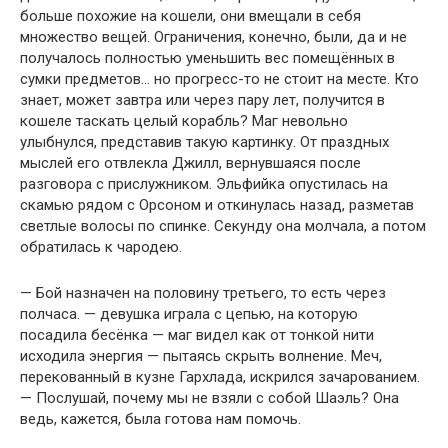
больше похожие на кошели, они вмещали в себя
множество вещей. Ограничения, конечно, были, да и не
получалось полностью уменьшить вес помещённых в
сумки предметов… но прогресс-то не стоит на месте. Кто
знает, может завтра или через пару лет, получится в
кошеле таскать целый корабль? Маг невольно
улыбнулся, представив такую картинку. От праздных
мыслей его отвлекла Джилл, вернувшаяся после
разговора с прислужником. Эльфийка опустилась на
скамью рядом с Орсоном и откинулась назад, разметав
светлые волосы по спинке. Секунду она молчала, а потом
обратилась к чародею.
— Бой назначен на половину третьего, то есть через
полчаса. — девушка играла с цепью, на которую
посадила бесёнка — маг видел как от тонкой нити
исходила энергия — пытаясь скрыть волнение. Меч,
перекованный в кузне Гархлада, искрился зачарованием.
— Послушай, почему мы не взяли с собой Шаэль? Она
ведь, кажется, была готова нам помочь.