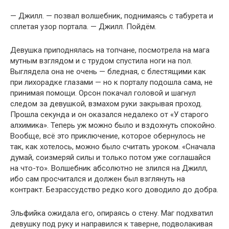
— Джилл. — позвал волшебник, поднимаясь с табурета и
сплетая узор портала. — Джилл. Пойдём.
Девушка приподнялась на топчане, посмотрела на мага
мутным взглядом и с трудом спустила ноги на пол.
Выглядела она не очень — бледная, с блестящими как
при лихорадке глазами — но к порталу подошла сама, не
принимая помощи. Орсон покачал головой и шагнул
следом за девушкой, взмахом руки закрывая проход.
Прошла секунда и он оказался недалеко от «У старого
алхимика». Теперь уж можно было и вздохнуть спокойно.
Вообще, всё это приключение, которое обернулось не
так, как хотелось, можно было считать уроком. «Сначала
думай, соизмеряй силы и только потом уже соглашайся
на что-то». Волшебник абсолютно не злился на Джилл,
ибо сам просчитался и должен был взглянуть на
контракт. Безрассудство редко кого доводило до добра.
Эльфийка ожидала его, опираясь о стену. Маг подхватил
девушку под руку и направился к таверне, подволакивая