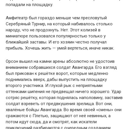
попадали на площадку.
Амфитеатр был гораздо меньше чем пресловутый
Серебряный Турнир, на который набивалось столько
народу, что не продохнуть. Нет. Этот колизей в
миниатюре пользовался популярностью только у
ближайшей заставы. И его хозяин честно получал
прибыль. Хочешь жить — умей вертеться, иначе никак.
Орсон вышел на камни арены абсолютно не удостоив
вниманием собравшихся солдат Авангарда. Его взгляд
был прикован к решётке ворот, которые медленно
поднимались вверх, дабы выпустить на площадку
второго участника. И глухой рык с неприятными
оттенками шипения не предвещал ничего хорошего. Удар
сотряс решётку, которая поднялась наполовину, заставив
солдат взреветь от предвкушения зрелища. Вот они,
хвалёные бойцы Авангарда. Во время своей «смены» они
сражаются с Плетью, защищают от неё невинных, а
потом идут сюда, да и смотрят, как искатели
приключений разбираются с очередным созданием.