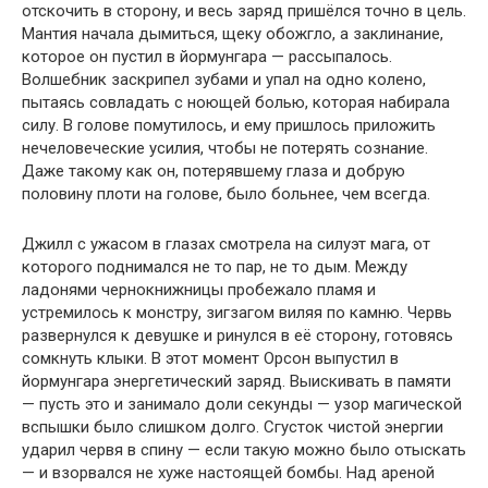
отскочить в сторону, и весь заряд пришёлся точно в цель.
Мантия начала дымиться, щеку обожгло, а заклинание,
которое он пустил в йормунгара — рассыпалось.
Волшебник заскрипел зубами и упал на одно колено,
пытаясь совладать с ноющей болью, которая набирала
силу. В голове помутилось, и ему пришлось приложить
нечеловеческие усилия, чтобы не потерять сознание.
Даже такому как он, потерявшему глаза и добрую
половину плоти на голове, было больнее, чем всегда.
Джилл с ужасом в глазах смотрела на силуэт мага, от
которого поднимался не то пар, не то дым. Между
ладонями чернокнижницы пробежало пламя и
устремилось к монстру, зигзагом виляя по камню. Червь
развернулся к девушке и ринулся в её сторону, готовясь
сомкнуть клыки. В этот момент Орсон выпустил в
йормунгара энергетический заряд. Выискивать в памяти
— пусть это и занимало доли секунды — узор магической
вспышки было слишком долго. Сгусток чистой энергии
ударил червя в спину — если такую можно было отыскать
— и взорвался не хуже настоящей бомбы. Над ареной