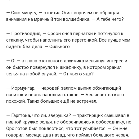
— Сию минуту, — ответил Огил, впрочем не обращая
внимания на мрачный тон волшебника. — А тебе чего?
— Противоядия, — Орсон снял перчатки и потянулся к
стакану, чтобы наполнить его перегонкой. Всё лучше чем
сидеть без дела. — Сильного.
— О! — в глаза отставного алхимика мелькнул интерес и
он быстро повернулся к шкафчику, в котором хранил
зелья на любой случай. — От чьего яда?
— Йормунгар, — чародей залпом выпил обжигающий
напиток и вновь наполнил стакан. — Бес знает на кого
похожий. Таких больших ещё не встречал.
— Гаргтока, что ли, зверушка? — трактирщик смешивал в
пивной кружке зелья, не оборачиваясь к собеседнику, но
Орс готов был поклясться, что тот улыбается. — Он мне
говорил, месяца два назад, что поймал большого червя.