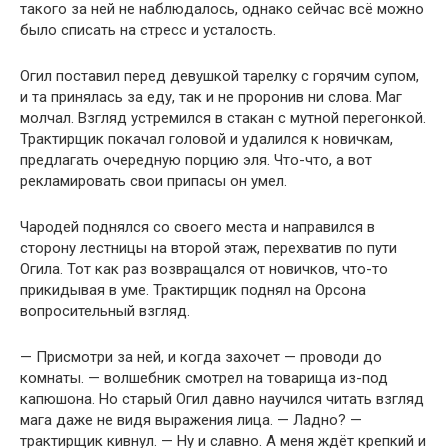
такого за ней не наблюдалось, однако сейчас всё можно
было списать на стресс и усталость.
Огил поставил перед девушкой тарелку с горячим супом,
и та принялась за еду, так и не проронив ни слова. Маг
молчал. Взгляд устремился в стакан с мутной перегонкой.
Трактирщик покачал головой и удалился к новичкам,
предлагать очередную порцию эля. Что-что, а вот
рекламировать свои припасы он умел.
Чародей поднялся со своего места и направился в
сторону лестницы на второй этаж, перехватив по пути
Огила. Тот как раз возвращался от новичков, что-то
прикидывая в уме. Трактирщик поднял на Орсона
вопросительный взгляд.
— Присмотри за ней, и когда захочет — проводи до
комнаты. — волшебник смотрел на товарища из-под
капюшона. Но старый Огил давно научился читать взгляд
мага даже не видя выражения лица. — Ладно? —
трактирщик кивнул. — Ну и славно. А меня ждёт крепкий и