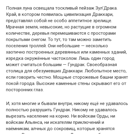
Полная луна освещала тоскливый пейзаж Зул’Драка.
Край, в котором появилась цивилизация Драккари,
представлял собой не особо аппетитное зрелище.
Мрачная земля, невысокие, но растущие в огромном
количестве, деревья перемешиваются с просторами
покрытыми снегом. То тут, то там можно заметить
поселения троллей. Они небольшие — несколько
хаотично построенных деревянных или каменных зданий,
изредка окружённые частоколом. Лишь один город
может считаться большим — Гундрак. Своеобразная
столица для обезумевших Драккари. Любопытное место,
если говорить честно. Мощные сторожевые башни хранят
покой города. Высокие каменные стены скрывают его от
посторонних глаз.
И, хотя многие и бывали внутри, никому ещё не удавалось
полностью разрушить Гундрак. Никому не удавалось
вырезать население на корню. Ни войскам Орды, ни
войскам Альянса, ни искателям приключений и
наёмникам, алчных до сокровищ, которые хранятся