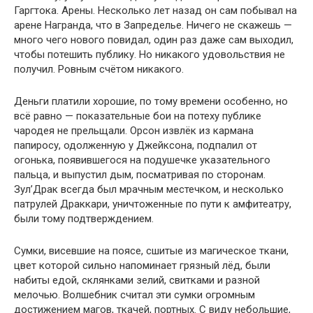
Гаргтока. Арены. Несколько лет назад он сам побывал на
арене Награнда, что в Запределье. Ничего не скажешь —
много чего нового повидал, один раз даже сам выходил,
чтобы потешить публику. Но никакого удовольствия не
получил. Ровным счётом никакого.
Деньги платили хорошие, по тому времени особенно, но
всё равно — показательные бои на потеху публике
чародея не прельщали. Орсон извлёк из кармана
папиросу, одолженную у Джейксона, подпалил от
огонька, появившегося на подушечке указательного
пальца, и выпустил дым, посматривая по сторонам.
Зул’Драк всегда был мрачным местечком, и несколько
патрулей Драккари, уничтоженные по пути к амфитеатру,
были тому подтверждением.
Сумки, висевшие на поясе, сшитые из магическое ткани,
цвет которой сильно напоминает грязный лёд, были
набиты едой, склянками зелий, свитками и разной
мелочью. Волшебник считал эти сумки огромным
достижением магов, ткачей, портных. С виду небольшие,