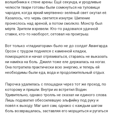
волшебника к стене арены. Ещё секунда, и уродливые
челюсти твари готовы были сомкнуться на туловище
чародея, когда яркий мертвенно-зелёный свет окутал её.
Казалось, что червь светится изнутри. Шипение
пронеслось над ареной, а потом смолкло. Монстр был
мёртв. Зрители взревели. Кто-то радовался удачной
ставке, кто-то наоборот, сетовал на проигрыш.
Вот только «гладиаторам» было не до солдат Авангарда.
Орсон с трудом поднялся с каменной кладки,
поморщился и начал отряхиваться, стараясь не выказать
ни намёка на боль. Джилл тоже еле держалась на ногах.
Она потратила практически всю энергию, и теперь ей
необходимы были еда, вода и продолжительный отдых.
Парочка удалилась с площадки через тот же проход, по
которому и пришли. Внутри их встретил Водин.
Удивительно, однако тролль не сказал ни единого слова.
Лишь подхватил обессилевшую эльфийку под руку и
повёл к выходу. Маг шел сам, однако с каждым шагом
боль возвращалась, заставляя его морщиться и ругаться