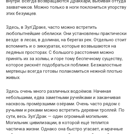
внутри. Всегда возвращаются Драккари, выбивая оттуда
захватчиков. Можно только в ноги поклониться упорству
этих безумцев.
Здесь, в Зул’Драке, часто можно встретить
любопытнейшие обелиски. Они установлены практически
везде: в лесах, в долинах, на берегах рек. Отдельно стоит
вспомнить и о зиккуратах, которые возвышаются на
ледяных просторах. С большого расстояния можно
принять их за холмы, и горе тому беспечному существу,
которое рискнёт подобраться поближе. Безжалостные
мертвецы всегда готовы полакомиться нежной плотью
живых.
Здесь очень много различных водоёмов. Начиная
небольшими, едва заметными ручейками и заканчивая
насквозь промёрзшими озёрами. Очень часто рядом с
ручьями и реками можно встретить деревни троллей. По
сути, весь Зул’Драк — один огромный могильник.
Могильник цивилизации, в которой ещё теплится
частичка жизни. Однако она быстро угасает, и мрачные