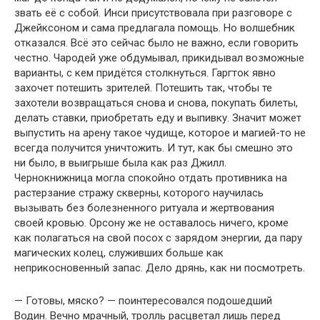
звать её с собой. Инси присутствовала при разговоре с
Джейксоном и сама предлагала помощь. Но волшебник
отказался. Всё это сейчас было не важно, если говорить
честно. Чародей уже обдумывал, прикидывал возможные
варианты, с кем придётся столкнуться. Гаргток явно
захочет потешить зрителей. Потешить так, чтобы те
захотели возвращаться снова и снова, покупать билеты,
делать ставки, приобретать еду и выпивку. Значит может
выпустить на арену такое чудище, которое и магией-то не
всегда получится уничтожить. И тут, как бы смешно это
ни было, в выигрыше была как раз Джилл.
Чернокнижница могла спокойно отдать противника на
растерзание стражу скверны, которого научилась
вызывать без болезненного ритуала и жертвования
своей кровью. Орсону же не оставалось ничего, кроме
как полагаться на свой посох с зарядом энергии, да пару
магических колец, служивших больше как
неприкосновенный запас. Дело дрянь, как ни посмотреть.
— Готовы, мяско? — поинтересовался подошедший
Водин. Вечно мрачный, тролль расцветал лишь перед