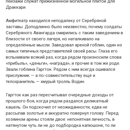
пейзажи служат прижизненной могильной плитой для
Драккари.
Амфитеатр находился неподалеку от Серебряной
заставы. Доподлинно было неизвестно, почему солдаты
Серебряного Авангарда смирились с таким заведением в
близости от своего лагеря, но наталкивало на
определённые мысли. Заведовал ареной гоблин, один из
самых типичных представителей своей расы. Глаза его
вспыхивали всякий раз, когда рядом произносили слова:
«прибыль», «деньги», «награда», и прочие в том же роде.
Звали гоблина Гаргток. Рядом с ним всегда ошивался
прислужник — а по-совместительству ещё и
телохранитель — хмурый тролль Водин.
Гаргток как раз пересчитывал очередные доходы от
прошлого боя, когда рядом раздался деликатный
кашель. Он подскочил от неожиданности, едва не
рассыпав золотые и аккуратно повернул голову. Перед
хозяином арены стояли двое: непонятная личность, в
натянутом чуть ли не до подбородка капюшоне, то ли