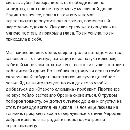
сквозь зубы. Телохранитель вел победителей по
коридору, пока они не очутились у массивной двери.
Водин толкнул её, вошёл в комнату и помог
чернокнижнице опуститься на топчан, застеленный
шерстяным одеялом. Девушка сразу же откинулась на
мягкую постель и прикрыла глаза. То ли уснула, то ли
приходила в себя.
Маг прислонился к стене, сверля тролля взглядом из-под
капюшона. Тот кивнул, вытащил из за пазухи кошелёк,
набитый монетами, положил его на стол и вышел, оставив
победителей одних. Волшебник выдохнул и сел на грубо
сколоченный табурет, вытаскивая из сумки целебное
зелье. Яд не нейтрализует, но сил для того чтобы
добраться до «Старого алхимика» прибавит. Противное
на вкус пойло заставило Орсона скривиться. С трудом
поборов тошноту, он допил бутылёк до дна и опустил на
стол, переводя взгляд на Джилл. Та всё ещё лежала на
топчане, прикрыв глаза и отвернувшись к стене. Чародей
забрал кошель с наградой и вновь посмотрел на
чернокнижницу.