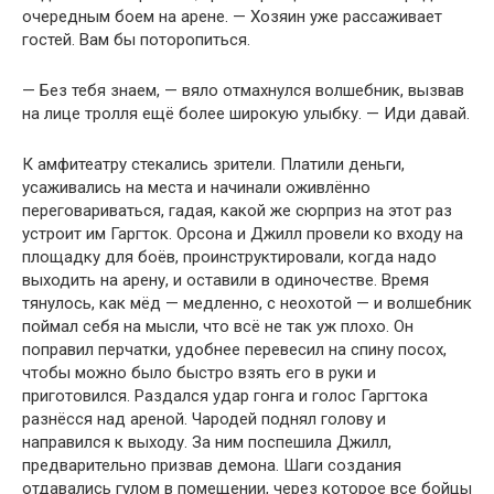
очередным боем на арене. — Хозяин уже рассаживает
гостей. Вам бы поторопиться.
— Без тебя знаем, — вяло отмахнулся волшебник, вызвав
на лице тролля ещё более широкую улыбку. — Иди давай.
К амфитеатру стекались зрители. Платили деньги,
усаживались на места и начинали оживлённо
переговариваться, гадая, какой же сюрприз на этот раз
устроит им Гаргток. Орсона и Джилл провели ко входу на
площадку для боёв, проинструктировали, когда надо
выходить на арену, и оставили в одиночестве. Время
тянулось, как мёд — медленно, с неохотой — и волшебник
поймал себя на мысли, что всё не так уж плохо. Он
поправил перчатки, удобнее перевесил на спину посох,
чтобы можно было быстро взять его в руки и
приготовился. Раздался удар гонга и голос Гаргтока
разнёсся над ареной. Чародей поднял голову и
направился к выходу. За ним поспешила Джилл,
предварительно призвав демона. Шаги создания
отдавались гулом в помещении, через которое все бойцы