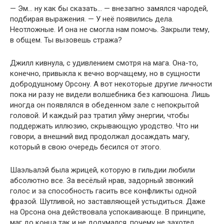
— Эм… ну как бы сказать… — внезапно замялся чародей,
подбирая выражения. — У неё появились дела.
Неотложные. И она не смогла нам помочь. Закрыли тему,
в общем. Ты вызовешь стража?
Джилл кивнула, с удивлением смотря на мага. Она-то,
конечно, привыкла к вечно ворчащему, но в сущности
добродушному Орсону. А вот некоторые другие личности
пока ни разу не видели волшебника без капюшона. Лишь
иногда он появлялся в обеденном зале с непокрытой
головой. И каждый раз тратил уйму энергии, чтобы
поддержать иллюзию, скрывающую уродство. Что ни
говори, а внешний вид продолжал досаждать магу,
который в свою очередь бесился от этого.
Шаэльалэй была жрицей, которую в гильдии любили
абсолютно все. За весёлый нрав, задорный звонкий
голос и за способность гасить все конфликты одной
фразой. Шутливой, но заставляющей устыдиться. Даже
на Орсона она действовала успокаивающе. В принципе,
маг до конца так и не додумался, почему не захотел