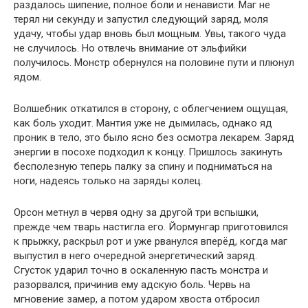
раздалось шипение, полное боли и ненависти. Маг не
терял ни секунду и запустил следующий заряд, моля
удачу, чтобы удар вновь был мощным. Увы, такого чуда
не случилось. Но отвлечь внимание от эльфийки
получилось. Монстр обернулся на половине пути и плюнул
ядом.
Волшебник откатился в сторону, с облегчением ощущая,
как боль уходит. Мантия уже не дымилась, однако яд
проник в тело, это было ясно без осмотра лекарем. Заряд
энергии в посохе подходил к концу. Пришлось закинуть
бесполезную теперь палку за спину и подниматься на
ноги, надеясь только на заряды колец.
Орсон метнул в червя одну за другой три вспышки,
прежде чем тварь настигла его. Йормунгар приготовился
к прыжку, раскрыл рот и уже рванулся вперёд, когда маг
выпустил в него очередной энергетический заряд.
Сгусток ударил точно в оскаленную пасть монстра и
разорвался, причинив ему адскую боль. Червь на
мгновение замер, а потом ударом хвоста отбросил