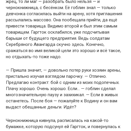
жрец, то ли маг — разобрать было нельзя — и
чернокнижница, с бесёнком. Её гоблин знал — только
девчонка согласилась выйти на арену, хотя приглашения
рассылались массово. Она пообещала прийти, да ещё
привести товарища. Видимо второй и был этим самым
товарищем. Гаргток осклабился, уже подсчитывая
барыши от будущего предприятия. Ведь солдатам
Серебряного Авангарда скучно здесь. Конечно,
сражаться во имя великой цели это хорошо и всё такое,
но отдыхать-то тоже надо.
— Пришла значит, — довольно потер руки хозяин арены,
пристально изучая взглядом парочку. — Отлично.
Предлагаю контракт: бой с одним из моих подопечных.
Плачу хорошо. Очень хорошо. Если… — гоблин сделал
многозначительную паузу и захихикал. — Если в живых
останетесь. После боя — пожалуйте к Водину и он вам
выдаст обещанные деньги. Идёт?
Чернокнижница кивнула, расписалась на какой-то
бумажке, которую подсунул ей Гаргток, и повернулась к