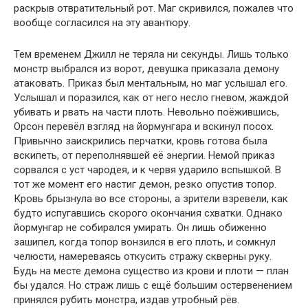
раскрыв отвратительный рот. Маг скривился, пожалев что
вообще согласился на эту авантюру.
Тем временем Джилл не теряла ни секунды. Лишь только
монстр выбрался из ворот, девушка приказала демону
атаковать. Приказ был ментальным, но маг услышал его.
Услышал и поразился, как от него несло гневом, жаждой
убивать и рвать на части плоть. Невольно поёжившись,
Орсон перевёл взгляд на йормунгара и вскинул посох.
Привычно заискрились перчатки, кровь готова была
вскипеть, от переполнявшей её энергии. Немой приказ
сорвался с уст чародея, и к червя ударило вспышкой. В
тот же момент его настиг демон, резко опустив топор.
Кровь брызнула во все стороны, а зрители взревели, как
будто испугавшись скорого окончания схватки. Однако
йормунгар не собирался умирать. Он лишь обиженно
зашипел, когда топор вонзился в его плоть, и сомкнул
челюсти, намереваясь откусить стражу скверны руку.
Будь на месте демона существо из крови и плоти — план
бы удался. Но страж лишь с ещё большим остервенением
принялся рубить монстра, издав утробный рёв.