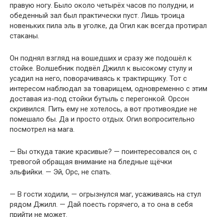
правую ногу. Было около четырёх часов по полудни, и
обеденный зал был практически пуст. Лишь троица
новеньких пила эль в уголке, да Огил как всегда протирал
стаканы.
Он поднял взгляд на вошедших и сразу же подошёл к
стойке. Волшебник подвёл Джилл к высокому стулу и
усадил на него, поворачиваясь к трактирщику. Тот с
интересом наблюдал за товарищем, одновременно с этим
доставая из-под стойки бутыль с перегонкой. Орсон
скривился. Пить ему не хотелось, а вот противоядие не
помешало бы. Да и просто отдых. Огил вопросительно
посмотрел на мага.
— Вы откуда такие красивые? — поинтересовался он, с
тревогой обращая внимание на бледные щёчки
эльфийки. — Эй, Орс, не спать.
— В гости ходили, — огрызнулся маг, усаживаясь на стул
рядом Джилл. — Дай поесть горячего, а то она в себя
прийти не может.