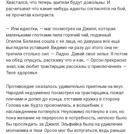
Хвастался, что теперь зрители будут довольны. И
расчитывал что какие-нибудь идиоты согласятся на бой,
не прочитав контракта.
— Или идиотки, — маг посмотрел на Джилл, которая
маленькими глотками пила горячий чай, поданный
Огилом. Белизна сошла с её лица, но девушка всё ещё
выглядела уставшей. Видимо ни разу до этого она не
тратила столько сил. — Ладно. Давай своё зелье. Я потом
на обед спущусь, расскажу что и как, — Орсон прекрасно
знал, как любит трактирщик рассказы о приключениях. —
Твоё здоровье.
Противоядие оказалось удивительно приятным на вкус.
Чародей недоумённо посмотрел на трактирщика, пожал
плечами и допил до конца, отставив кружку в сторону.
Голова как будто прояснилась, и волшебник с
наслаждением потянулся. Неуловимо потянуло в сон, но
пока желание не переросло в потребность, неплохо было
бы проследить за Джилл. Эльфийка была на удивление
молчалива и тиха. Орсон мог бы испугаться, ведь раньше