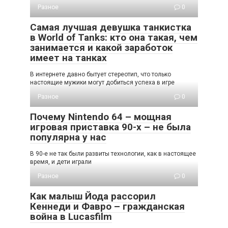
Разное
0
Самая лучшая девушка танкистка
в World of Tanks: кто она такая, чем
занимается и какой заработок
имеет на танках
В интернете давно бытует стереотип, что только
настоящие мужики могут добиться успеха в игре
Разное
0
Почему Nintendo 64 – мощная
игровая приставка 90-х – не была
популярна у нас
В 90-е не так были развиты технологии, как в настоящее
время, и дети играли
Разное
0
Как малыш Йода рассорил
Кеннеди и Фавро – гражданская
война в Lucasfilm