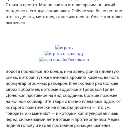
Отлично просто. Маг не считал это зазорным, но некий
осадочек в его душе появлялся. Сейчас уже было поздно
что-то делать, метаться, отказываться от боя — контракт
заключен.
Ворота поднялись до конца, и на арену, роняя ядовитую
слизь, которая тут же начинала крошить камень, выполз
йормунгар огромных размеров. В несколько раз больше
своих собратьев, которые водились в Грозовой Гряде.
Донельзя противное на вид создание, больше похожее
на ночной кошмар. Эти твари отлично плевались ядом, от
которого практически не спасали доспехи — что уж
говорить и о мантиях? — и который капитулировал лишь
перед сильнейшими антидотами и противоядиями. Червь
поднял голову и издал противное рычащее шипение,