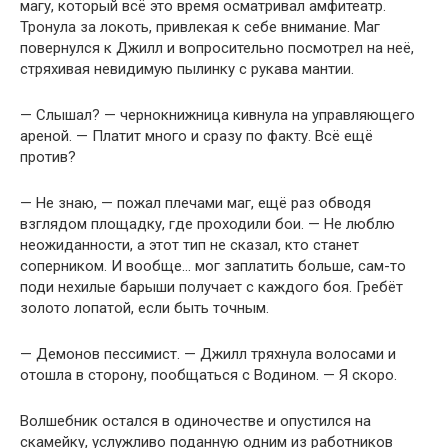
магу, который всё это время осматривал амфитеатр.
Тронула за локоть, привлекая к себе внимание. Маг
повернулся к Джилл и вопросительно посмотрел на неё,
стряхивая невидимую пылинку с рукава мантии.
— Слышал? — чернокнижница кивнула на управляющего
ареной. — Платит много и сразу по факту. Всё ещё
против?
— Не знаю, — пожал плечами маг, ещё раз обводя
взглядом площадку, где проходили бои. — Не люблю
неожиданности, а этот тип не сказал, кто станет
соперником. И вообще… мог заплатить больше, сам-то
поди нехилые барыши получает с каждого боя. Гребёт
золото лопатой, если быть точным.
— Демонов пессимист. — Джилл тряхнула волосами и
отошла в сторону, пообщаться с Водином. — Я скоро.
Волшебник остался в одиночестве и опустился на
скамейку, услужливо поданную одним из работников