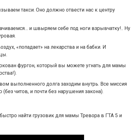
зываем такси. Оно должно отвести нас к центру
лачиваемся… и швыряем себе под ноги взрывчатку!.. Ну
уровая.
оздух, «попадает» на лекарства и на бабки. И
цы.
аркован фургон, который вы можете угнать для мамы
ства!).
твом выполненного долга заходим внутрь. Все миссия
без читов, и почти без нарушения закона).
е быстро найти грузовик для мамы Тревора в ГТА 5 и