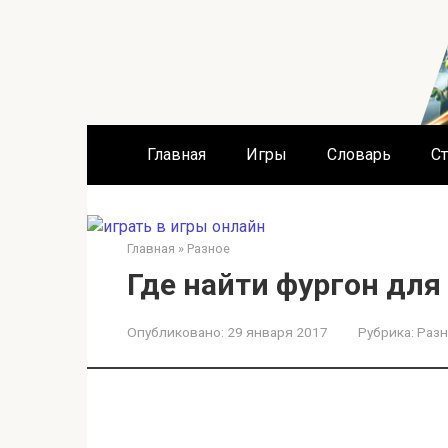
Перейти
к
контенту
Главная
Игры
Словарь
Ст
Главная
»
Разное
Где найти фургон для
Опубликовано:
29 января 2017
Рубрика:
Разн