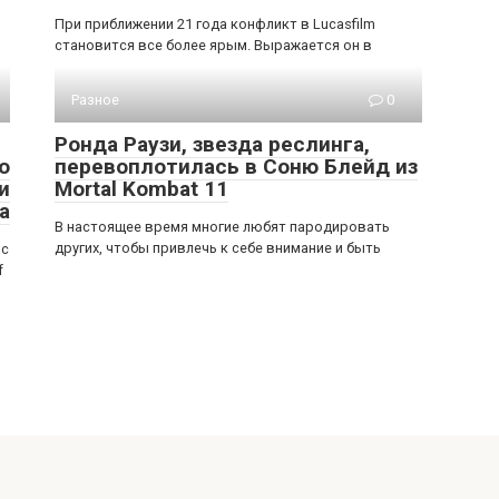
При приближении 21 года конфликт в Lucasfilm
становится все более ярым. Выражается он в
Разное
0
Ронда Раузи, звезда реслинга,
о
перевоплотилась в Соню Блейд из
и
Mortal Kombat 11
а
В настоящее время многие любят пародировать
других, чтобы привлечь к себе внимание и быть
 с
f