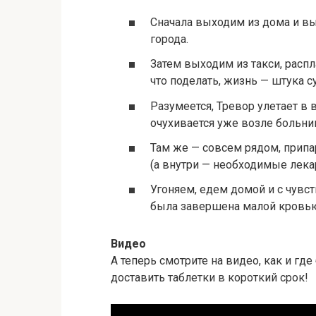
Сначала выходим из дома и вы
города.
Затем выходим из такси, расп
что поделать, жизнь — штука с
Разумеется, Тревор улетает в в
очухивается уже возле больни
Там же — совсем рядом, прип
(а внутри — необходимые лекар
Угоняем, едем домой и с чувс
была завершена малой кровью (
Видео
А теперь смотрите на видео, как и гд
доставить таблетки в короткий срок!