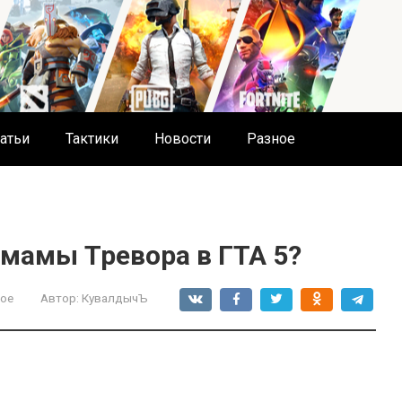
атьи
Тактики
Новости
Разное
 мамы Тревора в ГТА 5?
ое
Автор:
КувалдычЪ