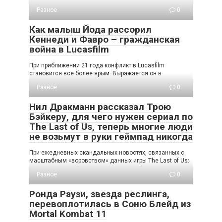
Разное
0
Как малыш Йода рассорил
Кеннеди и Фавро – гражданская
война в Lucasfilm
При приближении 21 года конфликт в Lucasfilm
становится все более ярым. Выражается он в
Разное
0
Нил Дракманн рассказал Трою
Бэйкеру, для чего нужен сериал по
The Last of Us, теперь многие люди
не возьмут в руки геймпад никогда
При ежедневных скандальных новостях, связанных с
масштабным «воровством» данных игры The Last of Us:
Разное
0
Ронда Раузи, звезда реслинга,
перевоплотилась в Соню Блейд из
Mortal Kombat 11