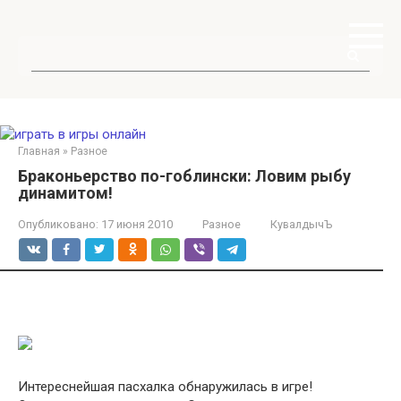
Перейти
к
контенту
Поиск:
Главная
»
Разное
Браконьерство по-гоблински: Ловим рыбу
динамитом!
Опубликовано:
17 июня 2010
Разное
КувалдычЪ
Интереснейшая пасхалка обнаружилась в игре!