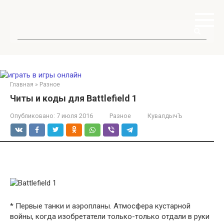
Перейти
к
контенту
Поиск:
Главная
»
Разное
Читы и коды для Battlefield 1
Опубликовано:
7 июля 2016
Разное
КувалдычЪ
* Первые танки и аэропланы. Атмосфера кустарной
войны, когда изобретатели только-только отдали в руки