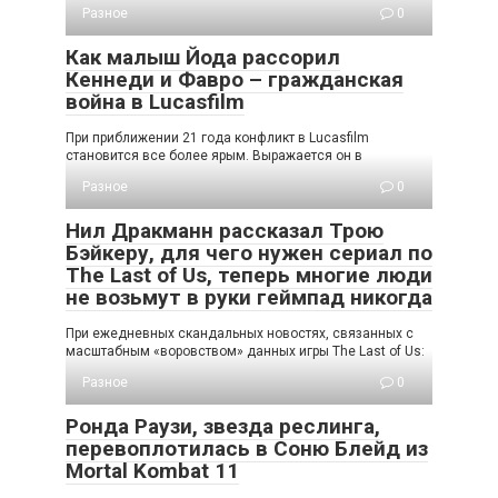
Разное
0
Как малыш Йода рассорил
Кеннеди и Фавро – гражданская
война в Lucasfilm
При приближении 21 года конфликт в Lucasfilm
становится все более ярым. Выражается он в
Разное
0
Нил Дракманн рассказал Трою
Бэйкеру, для чего нужен сериал по
The Last of Us, теперь многие люди
не возьмут в руки геймпад никогда
При ежедневных скандальных новостях, связанных с
масштабным «воровством» данных игры The Last of Us:
Разное
0
Ронда Раузи, звезда реслинга,
перевоплотилась в Соню Блейд из
Mortal Kombat 11