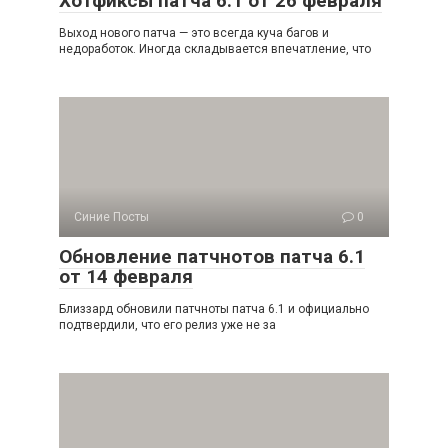
Хотфиксы патча 6.1 от 26 февраля
Выход нового патча — это всегда куча багов и
недоработок. Иногда складывается впечатление, что
Синие Посты
0
Обновление патчнотов патча 6.1
от 14 февраля
Близзард обновили патчноты патча 6.1 и официально
подтвердили, что его релиз уже не за