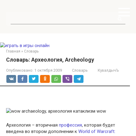
Перейти
к
контенту
Поиск:
Главная
»
Словарь
Словарь: Археология, Archeology
Опубликовано:
1 октября 2009
Словарь
КувалдычЪ
Археология – вторичная
профессия
, которая будет
введена во втором дополнении к
World of Warcraft: