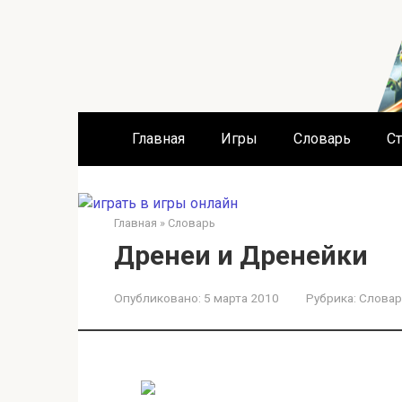
Перейти
к
контенту
Главная
Игры
Словарь
Ст
Главная
»
Словарь
Дренеи и Дренейки
Опубликовано:
5 марта 2010
Рубрика:
Словар