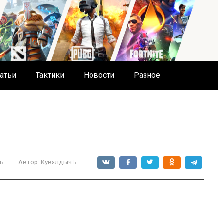
атьи
Тактики
Новости
Разное
ь
Автор:
КувалдычЪ