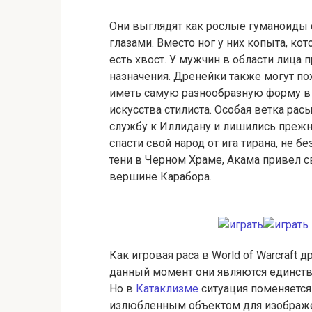
Они выглядят как рослые гуманоиды 
глазами. Вместо ног у них копыта, ко
есть хвост. У мужчин в области лица
назначения. Дренейки также могут по
иметь самую разнообразную форму в 
искусства стилиста. Особая ветка ра
службу к Иллидану и лишились прежн
спасти свой народ от ига тирана, не 
тени в Черном Храме, Акама привел с
вершине Карабора.
Как игровая раса в World of Warcraft 
данный момент они являются единств
Но в
Катаклизме
ситуация поменяется 
излюбленным объектом для изображени