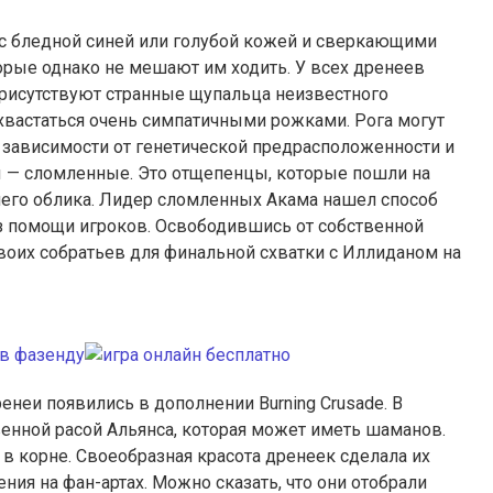
с бледной синей или голубой кожей и сверкающими
торые однако не мешают им ходить. У всех дренеев
 присутствуют странные щупальца неизвестного
хвастаться очень симпатичными рожками. Рога могут
зависимости от генетической предрасположенности и
сы — сломленные. Это отщепенцы, которые пошли на
его облика. Лидер сломленных Акама нашел способ
без помощи игроков. Освободившись от собственной
воих собратьев для финальной схватки с Иллиданом на
дренеи появились в дополнении Burning Crusade. В
енной расой Альянса, которая может иметь шаманов.
в корне. Своеобразная красота дренеек сделала их
я на фан-артах. Можно сказать, что они отобрали