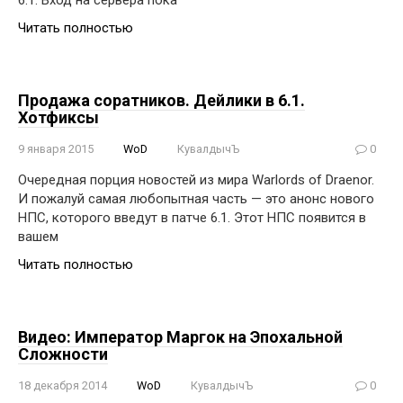
6.1. Вход на сервера пока
Читать полностью
Продажа соратников. Дейлики в 6.1.
Хотфиксы
9 января 2015
WoD
КувалдычЪ
0
Очередная порция новостей из мира Warlords of Draenor.
И пожалуй самая любопытная часть — это анонс нового
НПС, которого введут в патче 6.1. Этот НПС появится в
вашем
Читать полностью
Видео: Император Маргок на Эпохальной
Сложности
18 декабря 2014
WoD
КувалдычЪ
0