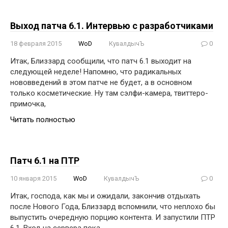
Выход патча 6.1. Интервью с разработчиками
18 февраля 2015
WoD
КувалдычЪ
0
Итак, Близзард сообщили, что патч 6.1 выходит на
следующей неделе! Напомню, что радикальных
нововведений в этом патче не будет, а в основном
только косметические. Ну там сэлфи-камера, твиттеро-
примочка,
Читать полностью
Патч 6.1 на ПТР
10 января 2015
WoD
КувалдычЪ
0
Итак, господа, как мы и ожидали, закончив отдыхать
после Нового Года, Близзард вспомнили, что неплохо бы
выпустить очередную порцию контента. И запустили ПТР