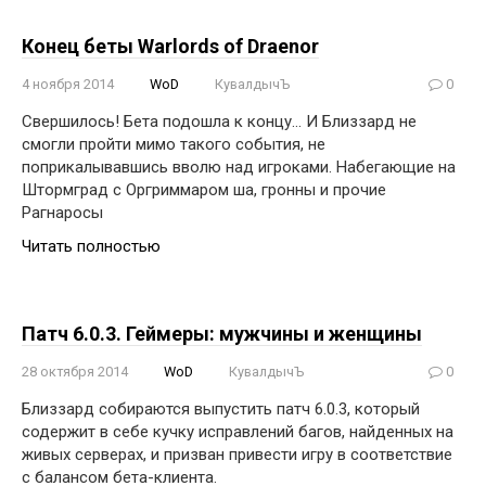
Конец беты Warlords of Draenor
4 ноября 2014
WoD
КувалдычЪ
0
Свершилось! Бета подошла к концу… И Близзард не
смогли пройти мимо такого события, не
поприкалывавшись вволю над игроками. Набегающие на
Штормград с Оргриммаром ша, гронны и прочие
Рагнаросы
Читать полностью
Патч 6.0.3. Геймеры: мужчины и женщины
28 октября 2014
WoD
КувалдычЪ
0
Близзард собираются выпустить патч 6.0.3, который
содержит в себе кучку исправлений багов, найденных на
живых серверах, и призван привести игру в соответствие
с балансом бета-клиента.