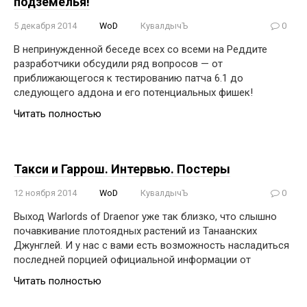
подземелья!
5 декабря 2014
WoD
КувалдычЪ
0
В непринужденной беседе всех со всеми на Реддите
разработчики обсудили ряд вопросов — от
приближающегося к тестированию патча 6.1 до
следующего аддона и его потенциальных фишек!
Читать полностью
Такси и Гаррош. Интервью. Постеры
12 ноября 2014
WoD
КувалдычЪ
0
Выход Warlords of Draenor уже так близко, что слышно
почавкивание плотоядных растений из Танаанских
Джунглей. И у нас с вами есть возможность насладиться
последней порцией официальной информации от
Читать полностью