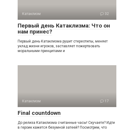
Катаклизм
32
Первый день Катаклизма: Что он
нам принес?
Первый день Катаклизма рушит стереотипы, меняет
уклад жизни игроков, заставляет пожертвовать
моральными принципами и
Катаклизм
17
Final countdown
До релиза Катаклизма считанные часы! Скучаете? Идти
в героик кажется безумной затеей? Посмотрим, что