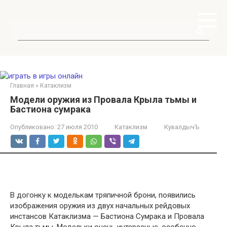
Перейти
к
контенту
Поиск:
Главная
»
Катаклизм
Модели оружия из Провала Крыла тьмы и
Бастиона сумрака
Опубликовано:
27 июля 2010
Катаклизм
КувалдычЪ
В догонку к моделькам тряпичной брони, появились
изображения оружия из двух начальных рейдовых
инстансов Катаклизма — Бастиона Сумрака и Провала