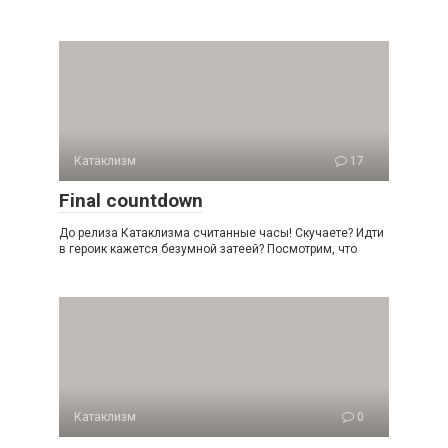
Катаклизм
17
Final countdown
До релиза Катаклизма считанные часы! Скучаете? Идти
в героик кажется безумной затеей? Посмотрим, что
Катаклизм
0