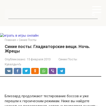
Перейти
к
контенту
Поиск:
Главная
»
Синие Посты
Синие посты: Гладиаторские вещи. Ночь.
Жрецы
Опубликовано:
15 февраля 2013
Синие Посты
КувалдычЪ
Близзард продолжают тестирование боссов и уже
перешли к героическим режимам. Ниже вы найдете