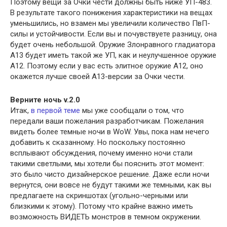
Поэтому вещи за Очки чести должны быть ниже УП-483.
В результате такого понижения характеристики на вещах
уменьшились, но взамен мы увеличили количество ПвП-
силы и устойчивости. Если вы и почувствуете разницу, она
будет очень небольшой. Оружие Злонравного гладиатора
А13 будет иметь такой же УП, как и неулучшенное оружие
А12. Поэтому если у вас есть элитное оружие А12, оно
окажется лучше своей А13-версии за Очки чести.
Верните ночь v.2.0
Итак,
в первой теме
мы уже сообщали о том, что
передали ваши пожелания разработчикам. Пожелания
видеть более темные ночи в WoW. Увы, пока нам нечего
добавить к сказанному. Но поскольку постоянно
всплывают обсуждения, почему именно ночи стали
такими светлыми, мы хотели бы пояснить этот момент:
это было чисто дизайнерское решение. Даже если ночи
вернутся, они вовсе не будут такими же темными, как вы
предлагаете на скриншотах (угольно-черными или
близкими к этому). Потому что крайне важно иметь
возможность ВИДЕТЬ монстров в темном окружении.