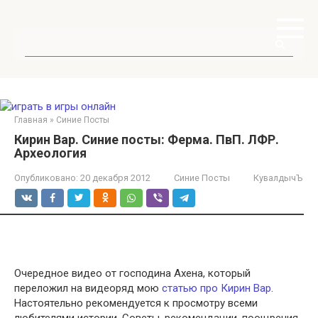
Перейти
к
контенту
Поиск:
Главная
»
Синие Посты
Кирин Вар. Синие посты: Ферма. ПвП. ЛФР.
Археология
Опубликовано:
20 декабря 2012
Синие Посты
КувалдычЪ
Очередное видео от господина Ахена, который
переложил на видеоряд мою
статью про Кирин Вар
.
Настоятельно рекомендуется к просмотру всеми