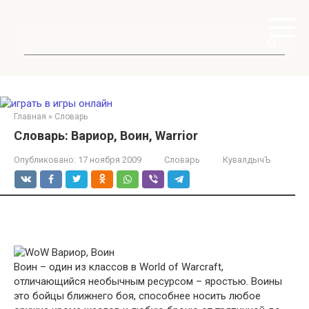
Перейти
к
контенту
Поиск:
Главная
»
Словарь
Словарь: Вариор, Воин, Warrior
Опубликовано:
17 ноября 2009
Словарь
КувалдычЪ
Воин – один из классов в World of Warcraft,
отличающийся необычным ресурсом – яростью. Воины
это бойцы ближнего боя, способнее носить любое