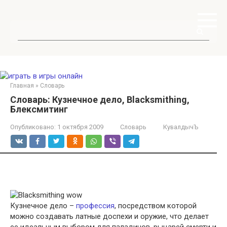
Перейти
к
контенту
Поиск:
Главная
»
Словарь
Словарь: Кузнечное дело, Blacksmithing,
Блексмитинг
Опубликовано:
1 октября 2009
Словарь
КувалдычЪ
Кузнечное дело –
профессия
, посредством которой
можно создавать латные доспехи и оружие, что делает