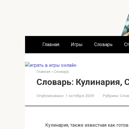
Перейти
к
контенту
Главная
Игры
Словарь
Ст
Главная
»
Словарь
Словарь: Кулинария, 
Опубликовано:
1 октября 2009
Рубрика:
Слов
Кулинария, также известная как готов