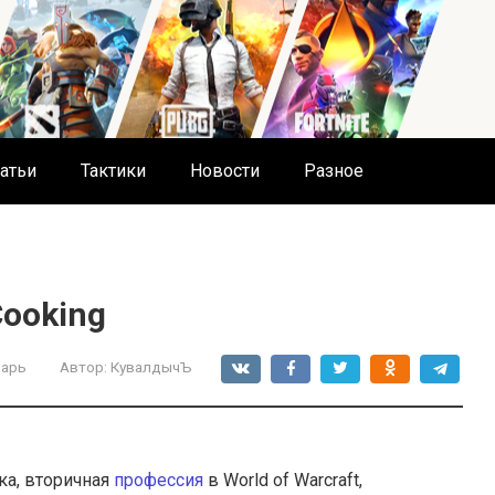
атьи
Тактики
Новости
Разное
Cooking
арь
Автор:
КувалдычЪ
ка, вторичная
профессия
в World of Warcraft,