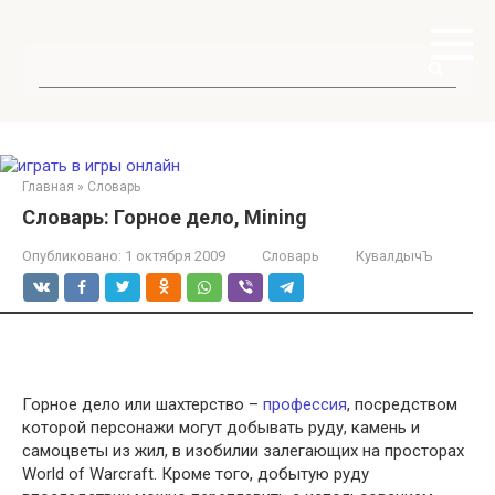
Перейти
к
контенту
Поиск:
Главная
»
Словарь
Словарь: Горное дело, Mining
Опубликовано:
1 октября 2009
Словарь
КувалдычЪ
Горное дело или шахтерство –
профессия
, посредством
которой персонажи могут добывать руду, камень и
самоцветы из жил, в изобилии залегающих на просторах
World of Warcraft. Кроме того, добытую руду