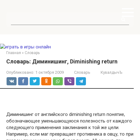
Перейти
к
контенту
Поиск:
Главная
»
Словарь
Словарь: Диминишинг, Diminishing return
Опубликовано:
1 октября 2009
Словарь
КувалдычЪ
Диминишинг от английского diminishing return понятие,
обозначающее уменьшающуюся полезность от каждого
следующего применения заклинания к той же цели.
Например, если маг превращает противника в овцу, то при