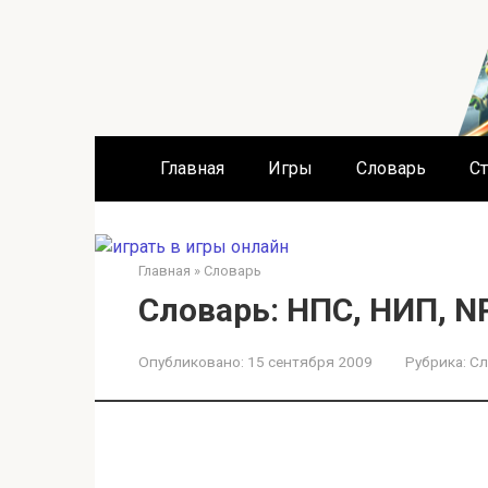
Перейти
к
контенту
Главная
Игры
Словарь
Ст
Главная
»
Словарь
Словарь: НПС, НИП, N
Опубликовано:
15 сентября 2009
Рубрика:
Сл