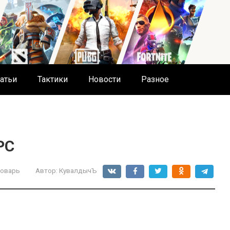
атьи
Тактики
Новости
Разное
PC
оварь
Автор:
КувалдычЪ