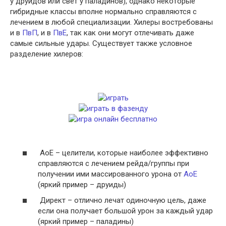
у друидов или свет у паладинов), однако некоторые
гибридные классы вполне нормально справляются с
лечением в любой специализации.
Хилеры востребованы
и в
ПвП
, и в
ПвЕ
, так как они могут отлечивать даже
самые сильные удары. Существует также условное
разделение хилеров:
АоЕ – целители, которые наиболее эффективно
справляются с лечением рейда/группы при
получении ими массированного урона от
АоЕ
(яркий пример – друиды)
Директ – отлично лечат одиночную цель, даже
если она получает большой урон за каждый удар
(яркий пример – паладины)