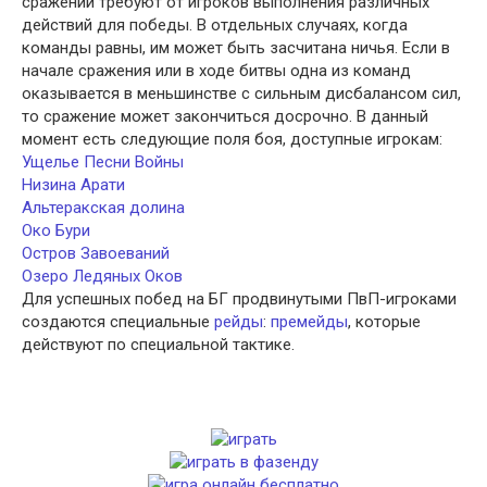
сражений требуют от игроков выполнения различных
действий для победы. В отдельных случаях, когда
команды равны, им может быть засчитана ничья. Если в
начале сражения или в ходе битвы одна из команд
оказывается в меньшинстве с сильным дисбалансом сил,
то сражение может закончиться досрочно. В данный
момент есть следующие поля боя, доступные игрокам:
Ущелье Песни Войны
Низина Арати
Альтеракская долина
Око Бури
Остров Завоеваний
Озеро Ледяных Оков
Для успешных побед на БГ продвинутыми ПвП-игроками
создаются специальные
рейды
:
премейды
, которые
действуют по специальной тактике.