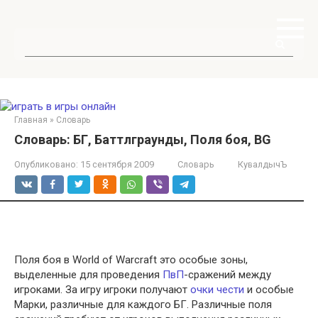
Перейти
к
контенту
Поиск:
Главная
»
Словарь
Словарь: БГ, Баттлграунды, Поля боя, BG
Опубликовано:
15 сентября 2009
Словарь
КувалдычЪ
Поля боя в World of Warcraft это особые зоны,
выделенные для проведения
ПвП
-сражений между
игроками. За игру игроки получают
очки чести
и особые
Марки, различные для каждого БГ.
Различные поля