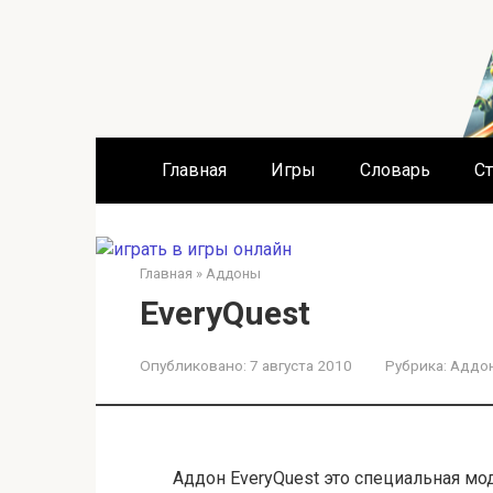
Перейти
к
контенту
Главная
Игры
Словарь
Ст
Главная
»
Аддоны
EveryQuest
Опубликовано:
7 августа 2010
Рубрика:
Аддо
Аддон EveryQuest это специальная м