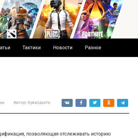
атьи
Тактики
Новости
Разное
ны
Автор:
КувалдычЪ
одификация, позволяющая отслеживать историю