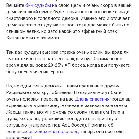
Вешайте
бич судьбы
на свою цель и очень скоро в вашей
демонической семье будет приятное пополнение в виде
счастливого и голодного демона. Именно это и отличает
демонологию от других спеков: хотя дпс может быть не
слишком велик, но зато какой это эффектный спек!
Киношности не занимать
Так как кулдаун вызова стража очень велик, вы вряд ли
сможете использовать его каждый пул. Оптимальное
время для вызова: 20-25% ХП босса, когда вы получаете
бонус к увеличению урона.
Но, не одни лишь демоны – ваши преданные друзья.
Расширьте свой круг общения! Паладины могут быть
очень полезны, повесив на вас
Длань спасения
, когда вы
ворвавшись в мили-зону, начинаете заливать все огнем.
Жрецы также могут помочь со своим талантом Тело и
душа, когда вы, увлекшись, попадете в неприятную
ситуацию (например, под АоЕ босса). Помните об
основных ошибках мили-классов
, теперь они вас тоже
интересуют!