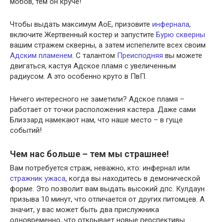
мобов, тем он круче!
Чтобы выдать максимум АоЕ, призовите
инфернала
,
включите Жертвенный костер и запустите
Бурю скверны
вашим стражем скверны, а затем испепелите всех своим
Адским пламенем
. С талантом
Преисподняя
вы можете
двигаться, кастуя Адское пламя с увеличенным
радиусом. А это особенно круто в ПвП.
Ничего интересного не заметили? Адское пламя –
работает от точки расположения кастера. Даже сами
Близзард намекают нам, что наше место – в гуще
событий!
Чем нас больше – тем мы страшнее!
Вам потребуется страж, неважно, кто: инфернал или
стражник ужаса
, когда вы находитесь в демонической
форме. Это позволит вам выдать высокий дпс. Кулдаун
призыва 10 минут, что отличается от других питомцев. А
значит, у вас может быть два прислужника
одновременно, что открывает новые перспективы.