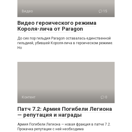
Видео
15
Видео героического режима
Короля-лича от Paragon
До сих пор гильдия Paragon оставалась единственной
гильдией, убившей Короля-лича в героическом режиме.
Но
Контент
0
Патч 7.2: Армия Погибели Легиона
— репутация и награды
Армия Погибели Легиона — новая фракция в патче 7.2.
Прокачка репутации с ней необходима