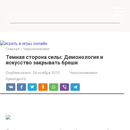
Перейти
к
контенту
Поиск:
Главная
»
Чернокнижники
Темная сторона силы: Демонология и
искусство закрывать бреши
Опубликовано:
26 ноября 2010
Чернокнижники
КувалдычЪ