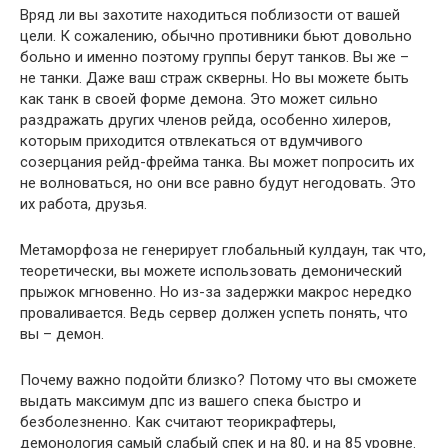
Вряд ли вы захотите находиться поблизости от вашей
цели. К сожалению, обычно противники бьют довольно
больно и именно поэтому группы берут танков. Вы же –
не танки. Даже ваш страж скверны. Но вы можете быть
как танк в своей форме демона. Это может сильно
раздражать других членов рейда, особенно хилеров,
которым приходится отвлекаться от вдумчивого
созерцания рейд-фрейма танка. Вы может попросить их
не волноваться, но они все равно будут негодовать. Это
их работа, друзья.
Метаморфоза не генерирует глобальный кулдаун, так что,
теоретически, вы можете использовать демонический
прыжок мгновенно. Но из-за задержки макрос нередко
проваливается. Ведь сервер должен успеть понять, что
вы – демон.
Почему важно подойти близко? Потому что вы сможете
выдать максимум дпс из вашего спека быстро и
безболезненно. Как считают теорикрафтеры,
демонология самый слабый спек и на 80, и на 85 уровне.