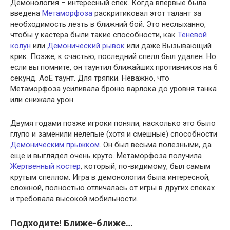
Демонология – интересный спек. Когда впервые была
введена
Метаморфоза
раскритиковал этот талант за
необходимость лезть в ближний бой. Это неслыханно,
чтобы у кастера были такие способности, как
Теневой
колун
или
Демонический рывок
или даже Вызывающий
крик. Позже, к счастью, последний спелл был удален. Но
если вы помните, он таунтил ближайших противников на 6
секунд. АоЕ таунт. Для тряпки. Неважно, что
Метаморфоза усиливала броню варлока до уровня танка
или снижала урон.
Двумя годами позже игроки поняли, насколько это было
глупо и заменили нелепые (хотя и смешные) способности
Демоническим прыжком
. Он был весьма полезными, да
еще и выглядел очень круто. Метаморфоза получила
Жертвенный костер
, который, по-видимому, был самым
крутым спеллом. Игра в демонологии была интересной,
сложной, полностью отличалась от игры в других спеках
и требовала высокой мобильности.
Подходите! Ближе-ближе…