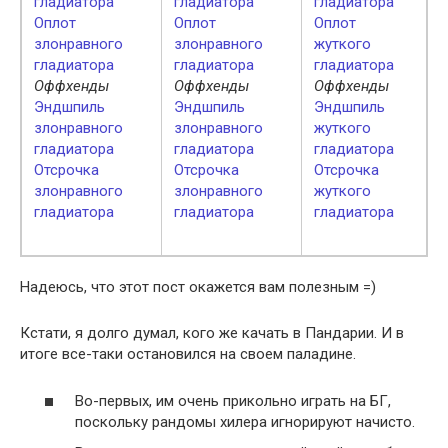
гладиатора
гладиатора
гладиатора
Оплот
Оплот
Оплот
злонравного
злонравного
жуткого
гладиатора
гладиатора
гладиатора
Оффхенды
Оффхенды
Оффхенды
Эндшпиль
Эндшпиль
Эндшпиль
злонравного
злонравного
жуткого
гладиатора
гладиатора
гладиатора
Отсрочка
Отсрочка
Отсрочка
злонравного
злонравного
жуткого
гладиатора
гладиатора
гладиатора
Надеюсь, что этот пост окажется вам полезным =)
Кстати, я долго думал, кого же качать в Пандарии. И в
итоге все-таки остановился на своем паладине.
Во-первых, им очень прикольно играть на БГ,
поскольку рандомы хилера игнорируют начисто.