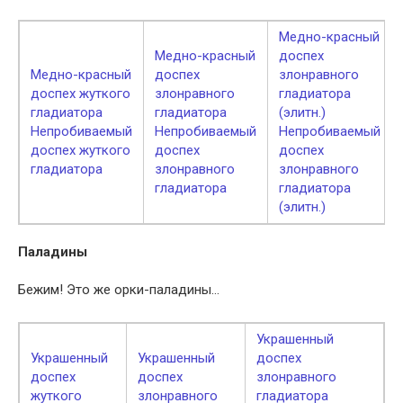
Медно-красный
Медно-красный
доспех
Медно-красный
доспех
злонравного
доспех жуткого
злонравного
гладиатора
гладиатора
гладиатора
(элитн.)
Непробиваемый
Непробиваемый
Непробиваемый
доспех жуткого
доспех
доспех
гладиатора
злонравного
злонравного
гладиатора
гладиатора
(элитн.)
Паладины
Бежим! Это же орки-паладины…
Украшенный
Украшенный
Украшенный
доспех
доспех
доспех
злонравного
жуткого
злонравного
гладиатора