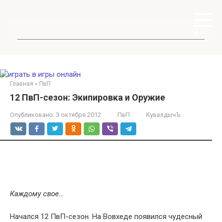
Перейти
к
контенту
Поиск:
Главная
»
ПвП
12 ПвП-сезон: Экипировка и Оружие
Опубликовано:
3 октября 2012
ПвП
КувалдычЪ
Каждому свое…
Начался 12 ПвП-сезон. На Вовхеде появился чудесный