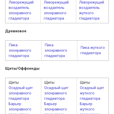
Леворежущий
Леворежущий
Леворежущий
воздаятель
воздаятель
воздаятель
злонравного
злонравного
жуткого
гладиатора
гладиатора
гладиатора
Древковое
Пика
Пика
Пика жуткого
злонравного
злонравного
гладиатора
гладиатора
гладиатора
Щиты/Оффхенды
Щиты
Щиты
Щиты
Осадный щит
Осадный щит
Осадный щит
злонравного
злонравного
жуткого
гладиатора
гладиатора
гладиатора
Барьер
Барьер
Барьер
злонравного
злонравного
жуткого