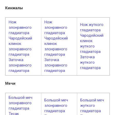
Кинжалы
Нож
Нож
Нож жуткого
злонравного
злонравного
гладиатора
гладиатора
гладиатора
Чародейский
Чародейский
Чародейский
клинок
клинок
клинок
жуткого
злонравного
злонравного
гладиатора
гладиатора
гладиатора
Заточка
Заточка
Заточка
жуткого
злонравного
злонравного
гладиатора
гладиатора
гладиатора
Мечи
Большой меч
Большой меч
Большой меч
злонравного
злонравного
жуткого
гладиатора
гладиатора
гладиатора
Тесак