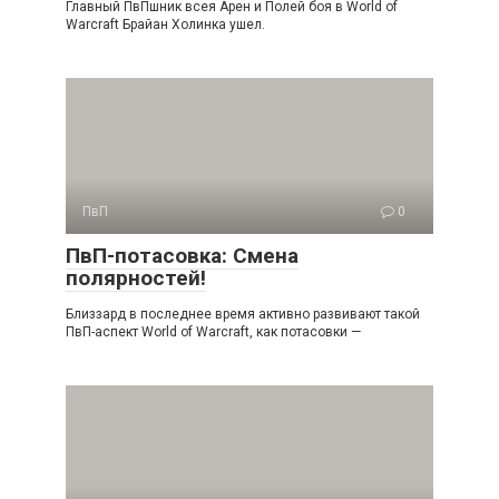
Главный ПвПшник всея Арен и Полей боя в World of
Warcraft Брайан Холинка ушел.
ПвП
0
ПвП-потасовка: Смена
полярностей!
Близзард в последнее время активно развивают такой
ПвП-аспект World of Warcraft, как потасовки —