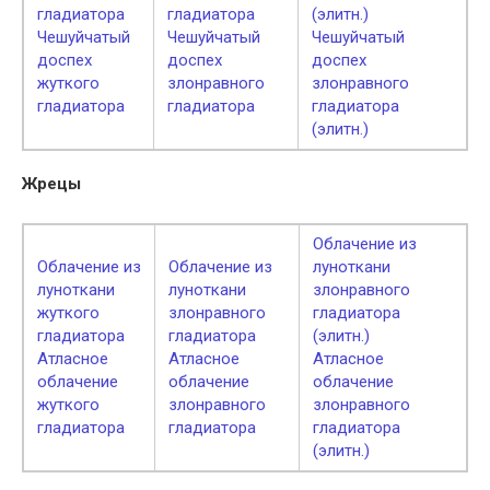
гладиатора
гладиатора
(элитн.)
Чешуйчатый
Чешуйчатый
Чешуйчатый
доспех
доспех
доспех
жуткого
злонравного
злонравного
гладиатора
гладиатора
гладиатора
(элитн.)
Жрецы
Облачение из
Облачение из
Облачение из
луноткани
луноткани
луноткани
злонравного
жуткого
злонравного
гладиатора
гладиатора
гладиатора
(элитн.)
Атласное
Атласное
Атласное
облачение
облачение
облачение
жуткого
злонравного
злонравного
гладиатора
гладиатора
гладиатора
(элитн.)