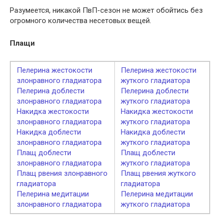
Разумеется, никакой ПвП-сезон не может обойтись без
огромного количества несетовых вещей.
Плащи
Пелерина жестокости
Пелерина жестокости
злонравного гладиатора
жуткого гладиатора
Пелерина доблести
Пелерина доблести
злонравного гладиатора
жуткого гладиатора
Накидка жестокости
Накидка жестокости
злонравного гладиатора
жуткого гладиатора
Накидка доблести
Накидка доблести
злонравного гладиатора
жуткого гладиатора
Плащ доблести
Плащ доблести
злонравного гладиатора
жуткого гладиатора
Плащ рвения злонравного
Плащ рвения жуткого
гладиатора
гладиатора
Пелерина медитации
Пелерина медитации
злонравного гладиатора
жуткого гладиатора