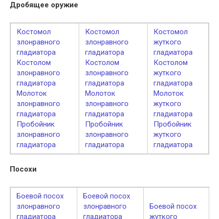
Дробящее оружие
Костомол
Костомол
Костомол
злонравного
злонравного
жуткого
гладиатора
гладиатора
гладиатора
Костолом
Костолом
Костолом
злонравного
злонравного
жуткого
гладиатора
гладиатора
гладиатора
Молоток
Молоток
Молоток
злонравного
злонравного
жуткого
гладиатора
гладиатора
гладиатора
Пробойник
Пробойник
Пробойник
злонравного
злонравного
жуткого
гладиатора
гладиатора
гладиатора
Посохи
Боевой посох
Боевой посох
злонравного
злонравного
Боевой посох
гладиатора
гладиатора
жуткого