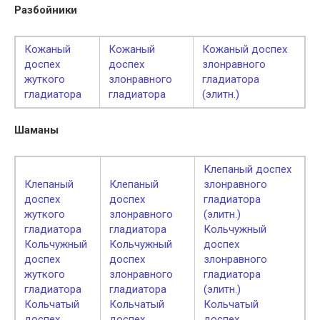
Разбойники
Кожаный
Кожаный
Кожаный доспех
доспех
доспех
злонравного
жуткого
злонравного
гладиатора
гладиатора
гладиатора
(элитн.)
Шаманы
Клепаный доспех
Клепаный
Клепаный
злонравного
доспех
доспех
гладиатора
жуткого
злонравного
(элитн.)
гладиатора
гладиатора
Кольчужный
Кольчужный
Кольчужный
доспех
доспех
доспех
злонравного
жуткого
злонравного
гладиатора
гладиатора
гладиатора
(элитн.)
Кольчатый
Кольчатый
Кольчатый
доспех
доспех
доспех