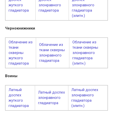
жуткого
злонравного
злонравного
гладиатора
гладиатора
гладиатора
(элитн.)
Чернокнижники
Облачение из
Облачение из
Облачение из
ткани
ткани скверны
ткани скверны
скверны
злонравного
злонравного
жуткого
гладиатора
гладиатора
гладиатора
(элитн.)
Воины
Латный
Латный доспех
Латный доспех
доспех
злонравного
злонравного
жуткого
гладиатора
гладиатора
гладиатора
(элитн.)