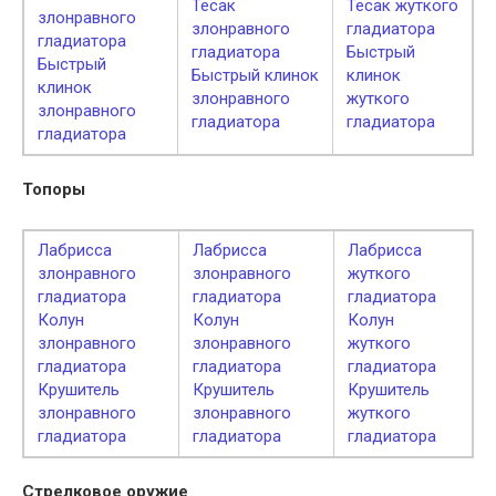
Тесак
Тесак жуткого
злонравного
злонравного
гладиатора
гладиатора
гладиатора
Быстрый
Быстрый
Быстрый клинок
клинок
клинок
злонравного
жуткого
злонравного
гладиатора
гладиатора
гладиатора
Топоры
Лабрисса
Лабрисса
Лабрисса
злонравного
злонравного
жуткого
гладиатора
гладиатора
гладиатора
Колун
Колун
Колун
злонравного
злонравного
жуткого
гладиатора
гладиатора
гладиатора
Крушитель
Крушитель
Крушитель
злонравного
злонравного
жуткого
гладиатора
гладиатора
гладиатора
Стрелковое оружие