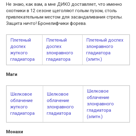
Не знаю, как вам, а мне ДИКО доставляет, что именно
охотники в 12 сезоне щеголяют голым пузом, столь
привлекательным местом для засандаливания стрелы.
Защита ничто! Бронелифчики форева.
Плетеный
Плетеный
Плетеный доспех
доспех
доспех
злонравного
жуткого
злонравного
гладиатора
гладиатора
гладиатора
(элитн.)
Маги
Шелковое
Шелковое
Шелковое
облачение
облачение
облачение
злонравного
жуткого
злонравного
гладиатора
гладиатора
гладиатора
(элитн.)
Монахи