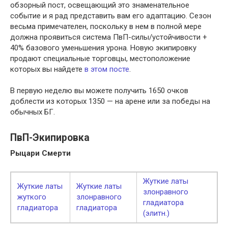
обзорный пост, освещающий это знаменательное
событие и я рад представить вам его адаптацию. Сезон
весьма примечателен, поскольку в нем в полной мере
должна проявиться система ПвП-силы/устойчивости +
40% базового уменьшения урона. Новую экипировку
продают специальные торговцы, местоположение
которых вы найдете
в этом посте
.
В первую неделю вы можете получить 1650 очков
доблести из которых 1350 — на арене или за победы на
обычных БГ.
ПвП-Экипировка
Рыцари Смерти
Жуткие латы
Жуткие латы
Жуткие латы
злонравного
жуткого
злонравного
гладиатора
гладиатора
гладиатора
(элитн.)