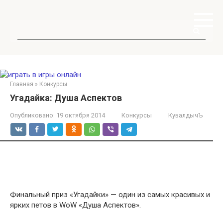
Перейти
к
контенту
Поиск:
Главная
»
Конкурсы
Угадайка: Душа Аспектов
Опубликовано:
19 октября 2014
Конкурсы
КувалдычЪ
Финальный приз «Угадайки» — один из самых красивых и
ярких петов в WoW «Душа Аспектов».