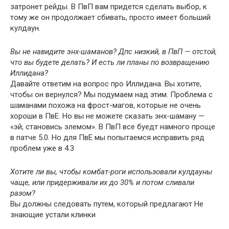
затронет рейды. В ПвП вам придется сделать выбор, к
тому же он продолжает сбивать, просто имеет больший
кулдаун.
Вы не навидите энх-шаманов? Дпс низкий, в ПвП — отстой,
что вы будете делать? И есть ли планы по возвращению
Иллидана?
Давайте ответим на вопрос про Иллидана. Вы хотите,
чтобы он вернулся? Мы подумаем над этим. Проблема с
шаманами похожа на фрост-магов, которые не очень
хороши в ПвЕ. Но вы не можете сказать энх-шаману —
«эй, становись элемом». В ПвП все буедт намного проще
в патче 5.0. Но для ПвЕ мы попытаемся исправить ряд
проблем уже в 4.3
Хотите ли вы, чтобы комбат-роги использовали кулдауны
чаще, или придерживали их до 30% и потом сливали
разом?
Вы должны следовать путем, который предлагают Не
знающие устали клинки