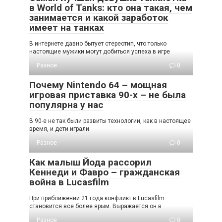
в World of Tanks: кто она такая, чем
занимается и какой заработок
имеет на танках
В интернете давно бытует стереотип, что только
настоящие мужики могут добиться успеха в игре
Разное
0
Почему Nintendo 64 – мощная
игровая приставка 90-х – не была
популярна у нас
В 90-е не так были развиты технологии, как в настоящее
время, и дети играли
Разное
0
Как малыш Йода рассорил
Кеннеди и Фавро – гражданская
война в Lucasfilm
При приближении 21 года конфликт в Lucasfilm
становится все более ярым. Выражается он в
Разное
0