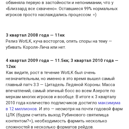
обвиняла первую в застойности и непонимании, что у
«Близзард все схвачено». Оставшиеся 99% нормальных
игроков просто наслаждались процессом. =)
3 квартал 2008 года — 11кк
Релиз WotLK, куча восторгов, опять споры на тему —
убивать Короля-Лича или нет.
4 квартал 2009 года — 11.5кк; 3 квартал 2010 года —
12кк
Как видите, рост в течение WotLK был очень
незначительным, но именно в это время вышел самый
главный патч 3.3 — Цитадель Ледяной Короны. Масса
впечатлений, самый эпичный босс во всем Азероте по
меркам многих игроков и вообще. В итоге к 3 кварталу
2010 года количество подписчиков достигло
максимума
в 12 миллионов
. И это — несмотря на почти годовой фарм
ЦЛК (будем считать выход Рубинового святилища
контентом?=), необходимость фармить несколько
сложностей в несколько форматов рейдов.