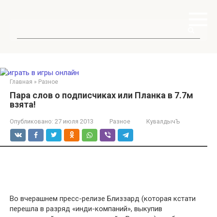
Перейти
к
контенту
Поиск:
Главная
»
Разное
Пара слов о подписчиках или Планка в 7.7м
взята!
Опубликовано:
27 июля 2013
Разное
КувалдычЪ
Во вчерашнем пресс-релизе Близзард (которая кстати
перешла в разряд «инди-компаний», выкупив