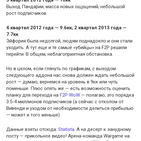
3 квартал 2012 года — 10кк
Выход Пандарии, масса новых ощущений, небольшой
рост подписчиков.
4 квартал 2012 года — 9.6кк; 2 квартал 2013 года —
7.7кк
Эйфория была недолгой, людям поднадоело и они стали
уходить. А тут еще и те самые «убийцы» на F2P решили
перейти. В общем, неблагоприятная обстановка.
Но в целом, если глянуть по графикам, с выходом
следующего аддона нас снова должен ждать небольшой
рост — думаю, вернемся на уровень в 9кк или чуть
поменьше. Плюс опять же — есть возможность оценить
планку для перехода на
F2P WoW
— полагаю, это порядка
3.5-4 миллионов подписчиков (а сейчас с отколом от
Вивенди и уходом от необходимости делиться прибылью
— может и того меньше).
Данные взяты отсюда:
Statista
. А на десерт к занудному
посту — прикольное видео! Арена-команда Wargame на