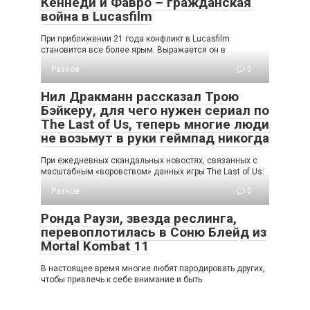
Кеннеди и Фавро – гражданская
война в Lucasfilm
При приближении 21 года конфликт в Lucasfilm
становится все более ярым. Выражается он в
Разное
0
Нил Дракманн рассказал Трою
Бэйкеру, для чего нужен сериал по
The Last of Us, теперь многие люди
не возьмут в руки геймпад никогда
При ежедневных скандальных новостях, связанных с
масштабным «воровством» данных игры The Last of Us:
Разное
0
Ронда Раузи, звезда реслинга,
перевоплотилась в Соню Блейд из
Mortal Kombat 11
В настоящее время многие любят пародировать других,
чтобы привлечь к себе внимание и быть