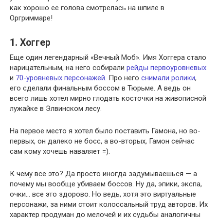
как хорошо ее голова смотрелась на шпиле в
Оргриммаре!
1. Хоггер
Еще один легендарный «Вечный Моб». Имя Хоггера стало
нарицательным, на него собирали
рейды первоуровневых
и
70-уровневых персонажей
. Про него
снимали ролики
,
его сделали финальным боссом в Тюрьме. А ведь он
всего лишь хотел мирно глодать косточки на живописной
лужайке в Элвинском лесу.
На первое место я хотел было поставить Гамона, но во-
первых, он далеко не босс, а во-вторых, Гамон сейчас
сам кому хочешь наваляет =).
К чему все это? Да просто иногда задумываешься — а
почему мы вообще убиваем боссов. Ну да, эпики, экспа,
очки… все это здорово. Но ведь, хотя это виртуальные
персонажи, за ними стоит колоссальный труд авторов. Их
характер продуман до мелочей и их судьбы аналогичны