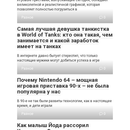
Игровые приставки, выпускающие сегодня, обладают
великолепной и реалистичной графикой, которая
позволяет полностью погрузиться в
Разное
0
Самая лучшая девушка танкистка
в World of Tanks: кто она такая, чем
занимается и какой заработок
имеет на танках
В интернете давно бытует стереотип, что только
настоящие мужики могут добиться успеха в игре
Разное
0
Почему Nintendo 64 – мощная
игровая приставка 90-х – не была
популярна у нас
В 90-е не так были развиты технологии, как в настоящее
время, и дети играли
Разное
0
Как малыш Йода рассорил