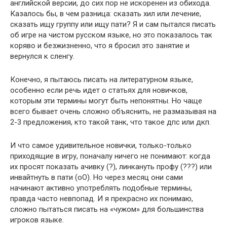
английской версии, до сих пор не искоренен из обихода.
Казалось бы, в чем разница: сказать хил или лечение,
сказать ищу группу или ищу пати? Я и сам пытался писать
об игре на чистом русском языке, но это показалось так
коряво и безжизненно, что я бросил это занятие и
вернулся к сленгу.
Конечно, я пытаюсь писать на литературном языке,
особенно если речь идет о статьях для новичков,
которым эти термины могут быть непонятны. Но чаще
всего бывает очень сложно объяснить, не размазывая на
2-3 предложения, кто такой танк, что такое дпс или дкп.
И что самое удивительное новички, только-только
приходящие в игру, поначалу ничего не понимают: когда
их просят показать ачивку (?), линкануть профу (???) или
инвайтнуть в пати (оО). Но через месяц они сами
начинают активно употреблять подобные термины,
правда часто невпопад. И я прекрасно их понимаю,
сложно пытаться писать на «чужом» для большинства
игроков языке.