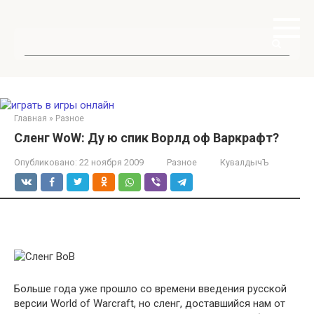
Перейти
к
контенту
Поиск:
Главная
»
Разное
Сленг WoW: Ду ю спик Ворлд оф Варкрафт?
Опубликовано:
22 ноября 2009
Разное
КувалдычЪ
Больше года уже прошло со времени введения русской
версии World of Warcraft, но сленг, доставшийся нам от