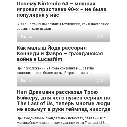
Почему Nintendo 64 – мощная
игровая приставка 90-х – не была
популярна у нас
В 90-е не так были развиты технологии, как в настоящее
время, и дети играли
Разное
0
Как малыш Йода рассорил
Кеннеди и Фавро – гражданская
война в Lucasfilm
При приближении 21 года конфликт в Lucasfilm
становится все более ярым. Выражается он в
Разное
0
Нил Дракманн рассказал Трою
Бэйкеру, для чего нужен сериал по
The Last of Us, теперь многие люди
не возьмут в руки геймпад никогда
При ежедневных скандальных новостях, связанных с
масштабным «воровством» данных игры The Last of Us: