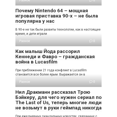
Разное
0
Почему Nintendo 64 – мощная
игровая приставка 90-х – не была
популярна у нас
В 90-е не так были развиты технологии, как в настоящее
время, и дети играли
Разное
0
Как малыш Йода рассорил
Кеннеди и Фавро – гражданская
война в Lucasfilm
При приближении 21 года конфликт в Lucasfilm
становится все более ярым. Выражается он в
Разное
0
Нил Дракманн рассказал Трою
Бэйкеру, для чего нужен сериал по
The Last of Us, теперь многие люди
не возьмут в руки геймпад никогда
При ежедневных скандальных новостях, связанных с