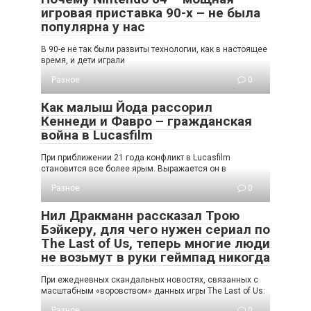
игровая приставка 90-х – не была
популярна у нас
В 90-е не так были развиты технологии, как в настоящее
время, и дети играли
Разное
0
Как малыш Йода рассорил
Кеннеди и Фавро – гражданская
война в Lucasfilm
При приближении 21 года конфликт в Lucasfilm
становится все более ярым. Выражается он в
Разное
0
Нил Дракманн рассказал Трою
Бэйкеру, для чего нужен сериал по
The Last of Us, теперь многие люди
не возьмут в руки геймпад никогда
При ежедневных скандальных новостях, связанных с
масштабным «воровством» данных игры The Last of Us:
Разное
0