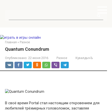
Перейти
к
контенту
Поиск:
Главная
»
Разное
Quantum Conundrum
Опубликовано:
22 июня 2016
Разное
КувалдычЪ
В своё время Portal стал настоящим откровением для
любителей трёхмерных головоломок, заставляя