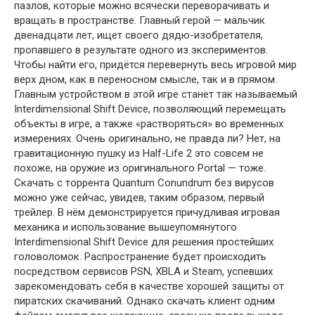
пазлов, которые можно всячески переворачивать и
вращать в пространстве. Главный герой — мальчик
двенадцати лет, ищет своего дядю-изобретателя,
пропавшего в результате одного из экспериментов.
Чтобы найти его, придётся перевернуть весь игровой мир
верх дном, как в переносном смысле, так и в прямом.
Главным устройством в этой игре станет так называемый
Interdimensional Shift Device, позволяющий перемещать
объекты в игре, а также «растворяться» во временных
измерениях. Очень оригинально, не правда ли? Нет, на
гравитационную пушку из Half-Life 2 это совсем не
похоже, на оружие из оригинального Portal — тоже.
Скачать с торрента Quantum Conundrum без вирусов
можно уже сейчас, увидев, таким образом, первый
трейлер. В нём демонстрируется причудливая игровая
механика и использование вышеупомянутого
Interdimensional Shift Device для решения простейших
головоломок. Распространение будет происходить
посредством сервисов PSN, XBLA и Steam, успевших
зарекомендовать себя в качестве хорошей защиты от
пиратских скачиваний. Однако скачать клиент одним