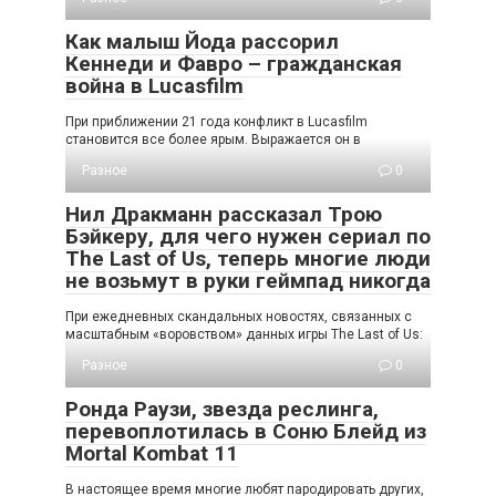
Как малыш Йода рассорил
Кеннеди и Фавро – гражданская
война в Lucasfilm
При приближении 21 года конфликт в Lucasfilm
становится все более ярым. Выражается он в
Разное
0
Нил Дракманн рассказал Трою
Бэйкеру, для чего нужен сериал по
The Last of Us, теперь многие люди
не возьмут в руки геймпад никогда
При ежедневных скандальных новостях, связанных с
масштабным «воровством» данных игры The Last of Us:
Разное
0
Ронда Раузи, звезда реслинга,
перевоплотилась в Соню Блейд из
Mortal Kombat 11
В настоящее время многие любят пародировать других,