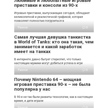
Любимые и любопытные игровые
приставки и консоли из 90-х
Игровые приставки, выпускающие сегодня, обладают
великолепной и реалистичной графикой, которая
позволяет полностью погрузиться в
Разное
0
Самая лучшая девушка танкистка
в World of Tanks: кто она такая, чем
занимается и какой заработок
имеет на танках
В интернете давно бытует стереотип, что только
настоящие мужики могут добиться успеха в игре
Разное
0
Почему Nintendo 64 – мощная
игровая приставка 90-х – не была
популярна у нас
В 90-е не так были развиты технологии, как в настоящее
время, и дети играли
Разное
0