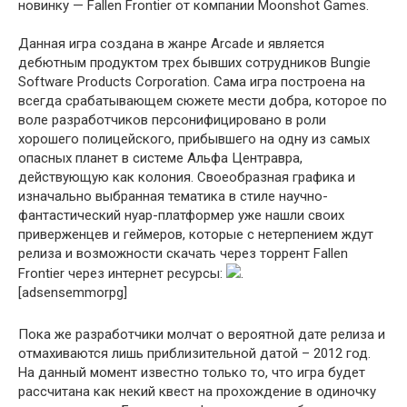
новинку — Fallen Frontier от компании Moonshot Games.
Данная игра создана в жанре Arcade и является
дебютным продуктом трех бывших сотрудников Bungie
Software Products Corporation. Сама игра построена на
всегда срабатывающем сюжете мести добра, которое по
воле разработчиков персонифицировано в роли
хорошего полицейского, прибывшего на одну из самых
опасных планет в системе Альфа Центравра,
действующую как колония. Своеобразная графика и
изначально выбранная тематика в стиле научно-
фантастический нуар-платформер уже нашли своих
приверженцев и геймеров, которые с нетерпением ждут
релиза и возможности скачать через торрент Fallen
Frontier через интернет ресурсы:
.
[adsensemmorpg]
Пока же разработчики молчат о вероятной дате релиза и
отмахиваются лишь приблизительной датой – 2012 год.
На данный момент известно только то, что игра будет
рассчитана как некий квест на прохождение в одиночку