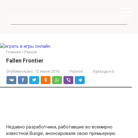
Перейти
к
контенту
Поиск:
Главная
»
Разное
Fallen Frontier
Опубликовано:
12 июня 2016
Разное
КувалдычЪ
Недавно разработчики, работавшие во всемирно
известной Bungie, анонсировали свою премьерную