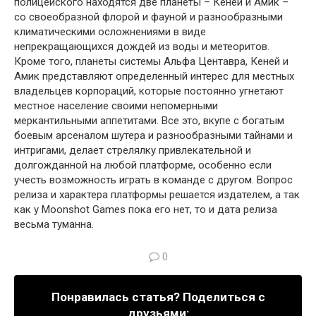
полицейского находятся две планеты – Кеней и Амик –
со своеобразной флорой и фауной и разнообразными
климатическими осложнениями в виде
непрекращающихся дождей из воды и метеоритов.
Кроме того, планеты системы Альфа Центавра, Кеней и
Амик представляют определенный интерес для местных
владельцев корпораций, которые постоянно угнетают
местное население своими непомерными
меркантильными аппетитами. Все это, вкупе с богатым
боевым арсеналом шутера и разнообразными тайнами и
интригами, делает стрелялку привлекательной и
долгожданной на любой платформе, особенно если
учесть возможность играть в команде с другом. Вопрос
релиза и характера платформы решается издателем, а так
как у Moonshot Games пока его нет, то и дата релиза
весьма туманна.
0
Понравилась статья? Поделиться с
друзьями: