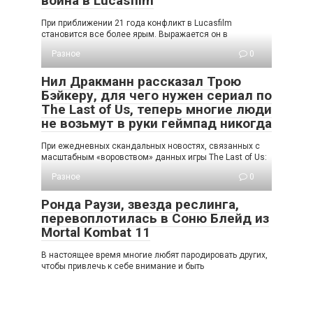
война в Lucasfilm
При приближении 21 года конфликт в Lucasfilm
становится все более ярым. Выражается он в
Разное
0
Нил Дракманн рассказал Трою
Бэйкеру, для чего нужен сериал по
The Last of Us, теперь многие люди
не возьмут в руки геймпад никогда
При ежедневных скандальных новостях, связанных с
масштабным «воровством» данных игры The Last of Us:
Разное
0
Ронда Раузи, звезда реслинга,
перевоплотилась в Соню Блейд из
Mortal Kombat 11
В настоящее время многие любят пародировать других,
чтобы привлечь к себе внимание и быть