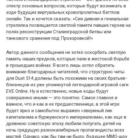
спектр основных вопросов, которые будут возникать в
ходе будущих виртуальных кровопролитных баттлов
онлайн. Так и хочется сказать: «Сия дивная и гениальная
стрелялка посвящается светлой памяти павших героев на
полях реконструкции Сталинградской битвы или
танкового сражения под Прохоровкой!»
Автор данного сообщения не хотел оскорбить светлую
память наших предков, которые пали в жестокой борьбе
в прошедших войнах. Я всего лишь хотел обратить
внимание благодарных читателей, что структурно читы
для Dust 514 должны быть похожими на своих братьев-
близнецов из уже упомянутой легендарной игровой саги
EVE Online. Ну и естественно, новые коды будут
совершенно иными — это понятно. Самое главное и
важное, что и как в ее предшественнице, в этой игре
будет ярко и самобытно выражен «звериный лик
капитализма и буржуинского империализма», как еще в
древнюю советскую эпоху любили попугать детей на
ночь грядущую разнокалиберные пропагандисты всех
мастей. Однако, как бы там ни было, будущее ММО-шоу