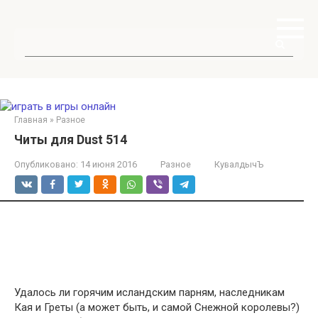
Перейти
к
контенту
Поиск:
Главная
»
Разное
Читы для Dust 514
Опубликовано:
14 июня 2016
Разное
КувалдычЪ
Удалось ли горячим исландским парням, наследникам
Кая и Греты (а может быть, и самой Снежной королевы?)