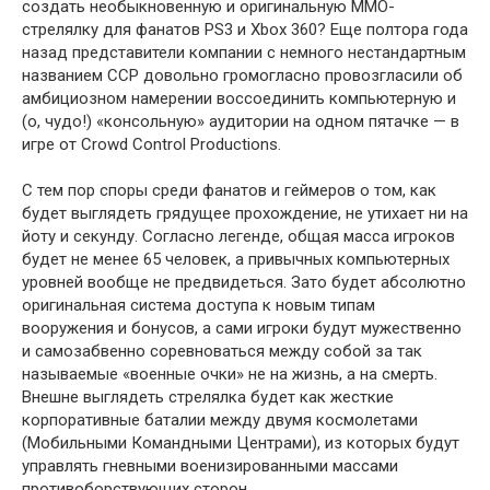
создать необыкновенную и оригинальную ММО-
стрелялку для фанатов PS3 и Xbox 360? Еще полтора года
назад представители компании с немного нестандартным
названием ССР довольно громогласно провозгласили об
амбициозном намерении воссоединить компьютерную и
(о, чудо!) «консольную» аудитории на одном пятачке — в
игре от Crowd Control Productions.
С тем пор споры среди фанатов и геймеров о том, как
будет выглядеть грядущее прохождение, не утихает ни на
йоту и секунду. Согласно легенде, общая масса игроков
будет не менее 65 человек, а привычных компьютерных
уровней вообще не предвидеться. Зато будет абсолютно
оригинальная система доступа к новым типам
вооружения и бонусов, а сами игроки будут мужественно
и самозабвенно соревноваться между собой за так
называемые «военные очки» не на жизнь, а на смерть.
Внешне выглядеть стрелялка будет как жесткие
корпоративные баталии между двумя космолетами
(Мобильными Командными Центрами), из которых будут
управлять гневными военизированными массами
противоборствующих сторон.