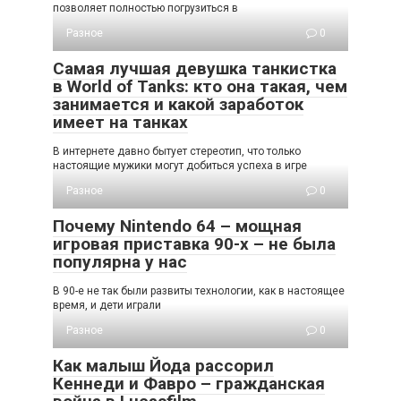
позволяет полностью погрузиться в
Разное
0
Самая лучшая девушка танкистка
в World of Tanks: кто она такая, чем
занимается и какой заработок
имеет на танках
В интернете давно бытует стереотип, что только
настоящие мужики могут добиться успеха в игре
Разное
0
Почему Nintendo 64 – мощная
игровая приставка 90-х – не была
популярна у нас
В 90-е не так были развиты технологии, как в настоящее
время, и дети играли
Разное
0
Как малыш Йода рассорил
Кеннеди и Фавро – гражданская