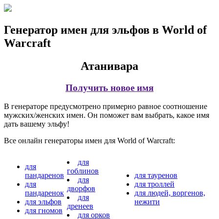
Генератор имен для эльфов в World of
Warcraft
Атанивара
Получить новое имя
В генераторе предусмотрено примерно равное соотношение
мужских/женских имен. Он поможет вам выбрать, какое имя
дать вашему эльфу!
Все онлайн генераторы имен для World of Warcraft:
для
для
гоблинов
пандаренов
для тауренов
для
для
для троллей
дворфов
пандаренок
для людей, воргенов,
для
для эльфов
нежити
дренеев
для гномов
для орков