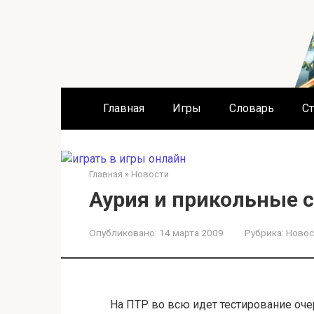
Перейти
к
контенту
Главная
Игры
Словарь
Ст
Главная
»
Новости
Аурия и прикольные 
Опубликовано:
14 марта 2009
Рубрика:
Новос
На ПТР во всю идет тестирование оче