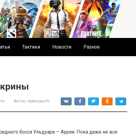
атьи
Тактики
Новости
Разное
скрины
ти
Автор:
КувалдычЪ
редного босса Ульдуара — Аурии. Пока даже не все