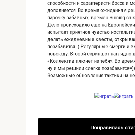
способности и характеристи босса и м
дополняется. Во время ожидания я р
парочку забавных, времен Burning crus
Дело происходило еще на Европейских
испытает приятное чувство ностальги
делать ежедневные квесты, открывая 
позабавится=) Регулярные смерти и в
повсюду. Второй скриншот наглядно д
«Коллектив плюнет на тебя». Во врем
ну и мы решили слегка позабавится=)
Возможные обновления тактики на не
Понравилась ста