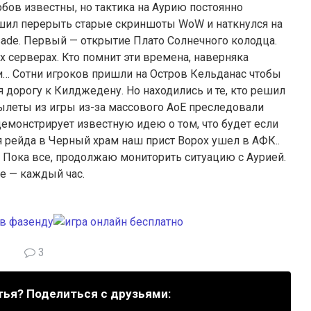
обов известны, но тактика на Аурию постоянно
ешил перерыть старые скриншоты WoW и наткнулся на
ade.
Первый — открытие Плато Солнечного колодца.
 серверах. Кто помнит эти времена, наверняка
и… Сотни игроков пришли на Остров Кельданас чтобы
дорогу к Килджедену. Но находились и те, кто решил
ылеты из игры из-за массового АоЕ преследовали
емонстрирует известную идею о том, что будет если
я рейда в Черный храм наш прист Ворох ушел в АФК..
) Пока все, продолжаю мониторить ситуацию с Аурией.
е — каждый час.
3
тья? Поделиться с друзьями: